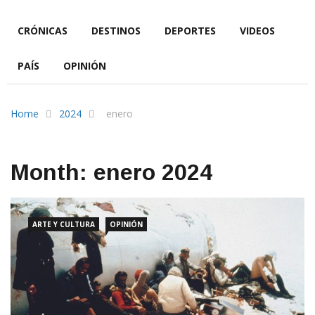
INICIO
GENERALES
ARTE Y CULTURA
CRÓNICAS
DESTINOS
DEPORTES
VIDEOS
PAÍS
OPINIÓN
Home
2024
enero
Month:
enero 2024
ARTE Y CULTURA
OPINIÓN