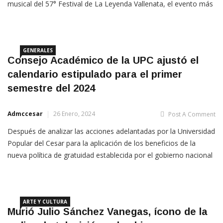
artistas de talla internacional que complementan el cartel
musical del 57° Festival de La Leyenda Vallenata, el evento más
importante del género que se realizará en Valledupar del 30 de
abril al 4 de mayo de 2024 en homenaje al cantante
GENERALES
Consejo Académico de la UPC ajustó el
calendario estipulado para el primer
semestre del 2024
Admccesar
26 Enero, 2024
Post A Comment
Después de analizar las acciones adelantadas por la Universidad
Popular del Cesar para la aplicación de los beneficios de la
nueva política de gratuidad establecida por el gobierno nacional
y teniendo en cuenta que Reglamento Operativo fue publicado
el 20 de enero de 2024, el Consejo Académico
ARTE Y CULTURA
Murió Julio Sánchez Vanegas, ícono de la