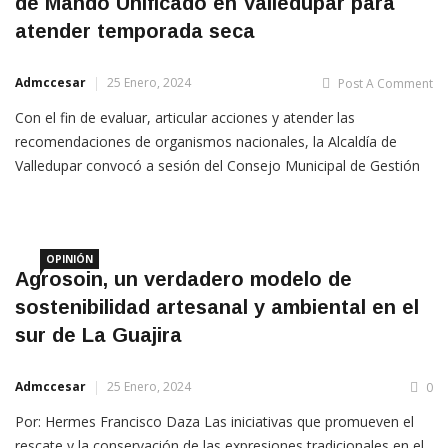
de Mando Unificado en Valledupar para
atender temporada seca
Admccesar
25 Enero, 2024
Post A Comment
Con el fin de evaluar, articular acciones y atender las
recomendaciones de organismos nacionales, la Alcaldía de
Valledupar convocó a sesión del Consejo Municipal de Gestión
del Riesgo de Desastres, en coordinación con las entidades
operativas para el análisis de los incendios forestales que se
OPINIÓN
Agrosoin, un verdadero modelo de
sostenibilidad artesanal y ambiental en el
sur de La Guajira
Admccesar
25 Enero, 2024
0
Por: Hermes Francisco Daza Las iniciativas que promueven el