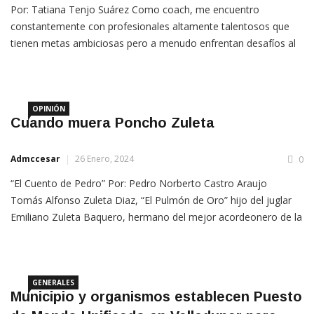
Por: Tatiana Tenjo Suárez Como coach, me encuentro
constantemente con profesionales altamente talentosos que
tienen metas ambiciosas pero a menudo enfrentan desafíos al
intentar alcanzarlas. La clave para convertir esas metas en
logros tangibles radica en tres
OPINIÓN
Cuando muera Poncho Zuleta
Admccesar
26 Enero, 2024
0
“El Cuento de Pedro” Por: Pedro Norberto Castro Araujo
Tomás Alfonso Zuleta Diaz, “El Pulmón de Oro” hijo del juglar
Emiliano Zuleta Baquero, hermano del mejor acordeonero de la
historia del vallenato, Emilianito Zuleta Díaz, con quien grabó 34
discos y conformaron la agrupación de “Los
GENERALES
Municipio y organismos establecen Puesto