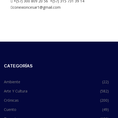
+(57) 300 809 20 56 +(57) 315 731 39 14
conexioncesar1@gmail.com
CATEGORÍAS
Ambiente
(22)
Arte Y Cultura
(582)
Crónicas
(200)
Cuento
(49)