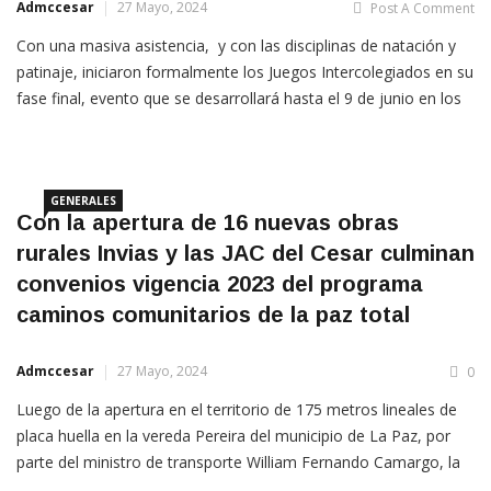
Admccesar
27 Mayo, 2024
Post A Comment
Con una masiva asistencia, y con las disciplinas de natación y
patinaje, iniciaron formalmente los Juegos Intercolegiados en su
fase final, evento que se desarrollará hasta el 9 de junio en los
distintos escenarios construidos por el Gobierno del Cesar,
entre los que destacan el Complejo
GENERALES
Con la apertura de 16 nuevas obras
rurales Invias y las JAC del Cesar culminan
convenios vigencia 2023 del programa
caminos comunitarios de la paz total
Admccesar
27 Mayo, 2024
0
Luego de la apertura en el territorio de 175 metros lineales de
placa huella en la vereda Pereira del municipio de La Paz, por
parte del ministro de transporte William Fernando Camargo, la
directora general (e) de Invias, María Constanza García,