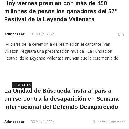
Hoy viernes premian con más de 450
millones de pesos los ganadores del 57°
Festival de la Leyenda Vallenata
Admccesar
31 Mayo, 2024
3
-Al cierre de la ceremonia de premiación el cantante Iván
Villazón, regalará una presentación musical- La Fundación
Festival de la Leyenda Vallenata anuncia que la ceremonia de
premiación del 57° Festival de la Leyenda Vallenata en
homenaje al cantante Iván Villazón, ‘La Voz Tenor del
GENERALES
La Unidad de Búsqueda insta al país a
unirse contra la desaparición en Semana
Internacional del Detenido Desaparecido
Admccesar
30 Mayo, 2024
Post A Comment