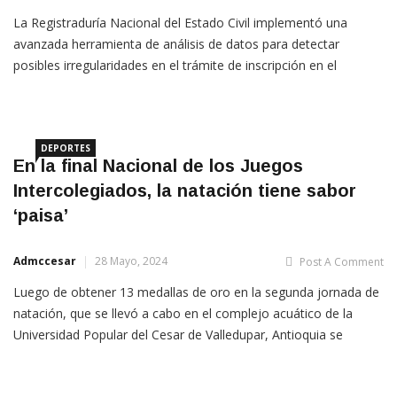
La Registraduría Nacional del Estado Civil implementó una
avanzada herramienta de análisis de datos para detectar
posibles irregularidades en el trámite de inscripción en el
registro civil. Con la puesta en marcha de este modelo analítico,
la entidad ha logrado identificar más de 300 casos
DEPORTES
En la final Nacional de los Juegos
Intercolegiados, la natación tiene sabor
‘paisa’
Admccesar
28 Mayo, 2024
Post A Comment
Luego de obtener 13 medallas de oro en la segunda jornada de
natación, que se llevó a cabo en el complejo acuático de la
Universidad Popular del Cesar de Valledupar, Antioquia se
consolidó como el líder absoluto de esta disciplina, tras
completar 20 preseas doradas, en el marco de la final