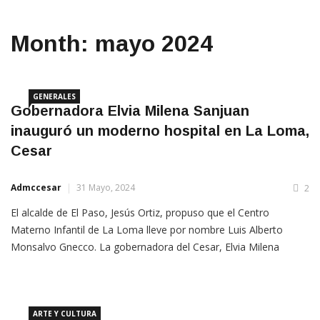
Month:
mayo 2024
GENERALES
Gobernadora Elvia Milena Sanjuan
inauguró un moderno hospital en La Loma,
Cesar
Admccesar
31 Mayo, 2024
2
El alcalde de El Paso, Jesús Ortiz, propuso que el Centro
Materno Infantil de La Loma lleve por nombre Luis Alberto
Monsalvo Gnecco. La gobernadora del Cesar, Elvia Milena
Sanjuan Dávila, llegó hasta este, uno de los corregimientos con
más habitantes en Colombia, donde inauguró el moderno
ARTE Y CULTURA