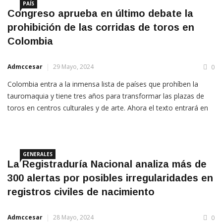
PAÍS
Congreso aprueba en último debate la
prohibición de las corridas de toros en
Colombia
Admccesar
29 Mayo, 2024
0
Colombia entra a la inmensa lista de países que prohíben la
tauromaquia y tiene tres años para transformar las plazas de
toros en centros culturales y de arte. Ahora el texto entrará en
conciliación y, de ser aprobado por las plenarias de Cámara y
Senado, pasará a sanción presidencial para
GENERALES
La Registraduría Nacional analiza más de
300 alertas por posibles irregularidades en
registros civiles de nacimiento
Admccesar
28 Mayo, 2024
0