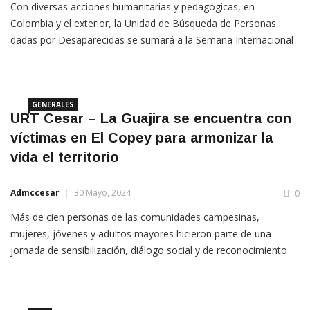
Con diversas acciones humanitarias y pedagógicas, en
Colombia y el exterior, la Unidad de Búsqueda de Personas
dadas por Desaparecidas se sumará a la Semana Internacional
del Detenido Desaparecido, que se realizará del 26 al 31 de
mayo. Las actividades lideradas por la entidad no solo son un
GENERALES
URT Cesar – La Guajira se encuentra con
víctimas en El Copey para armonizar la
vida el territorio
Admccesar
30 Mayo, 2024
0
Más de cien personas de las comunidades campesinas,
mujeres, jóvenes y adultos mayores hicieron parte de una
jornada de sensibilización, diálogo social y de reconocimiento
agroproductivo entre la Unidad de Restitución de Tierras (URT) y
las víctimas en el noroccidente del Cesar. Cumpliendo el