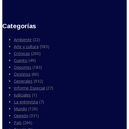
Categorías
Ambiente
(22)
Arte y cultura
(583)
Crónicas
(200)
Cuento
(49)
Deportes
(183)
Destinos
(60)
Generales
(932)
Informe Especial
(27)
Judiciales
(1)
La entrevista
(7)
Mundo
(126)
Opinión
(331)
País
(266)