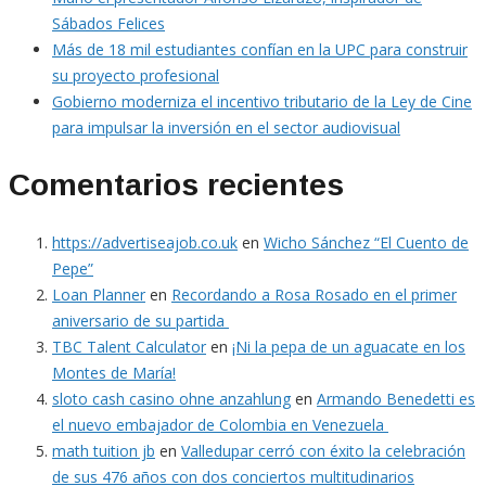
Sábados Felices
Más de 18 mil estudiantes confían en la UPC para construir
su proyecto profesional
Gobierno moderniza el incentivo tributario de la Ley de Cine
para impulsar la inversión en el sector audiovisual
Comentarios recientes
https://advertiseajob.co.uk
en
Wicho Sánchez “El Cuento de
Pepe”
Loan Planner
en
Recordando a Rosa Rosado en el primer
aniversario de su partida
TBC Talent Calculator
en
¡Ni la pepa de un aguacate en los
Montes de María!
sloto cash casino ohne anzahlung
en
Armando Benedetti es
el nuevo embajador de Colombia en Venezuela
math tuition jb
en
Valledupar cerró con éxito la celebración
de sus 476 años con dos conciertos multitudinarios