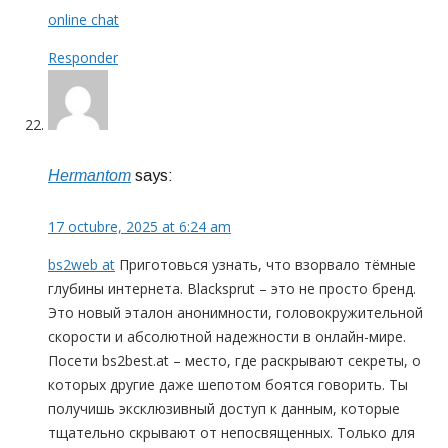
online chat
Responder
Hermantom
says:
17 octubre, 2025 at 6:24 am
bs2web at
Приготовься узнать, что взорвало тёмные
глубины интернета. Blacksprut – это не просто бренд.
Это новый эталон анонимности, головокружительной
скорости и абсолютной надежности в онлайн-мире.
Посети bs2best.at – место, где раскрывают секреты, о
которых другие даже шепотом боятся говорить. Ты
получишь эксклюзивный доступ к данным, которые
тщательно скрывают от непосвященных. Только для