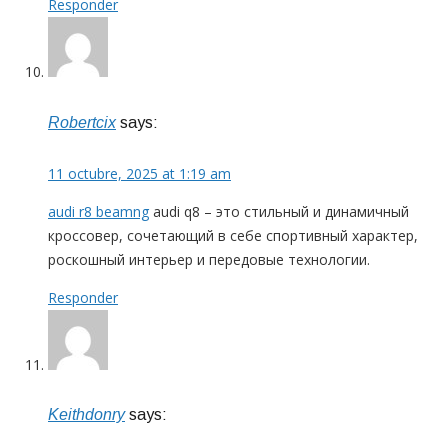
Responder
Robertcix
says:
11 octubre, 2025 at 1:19 am
audi r8 beamng
audi q8 – это стильный и динамичный
кроссовер, сочетающий в себе спортивный характер,
роскошный интерьер и передовые технологии.
Responder
Keithdonry
says: