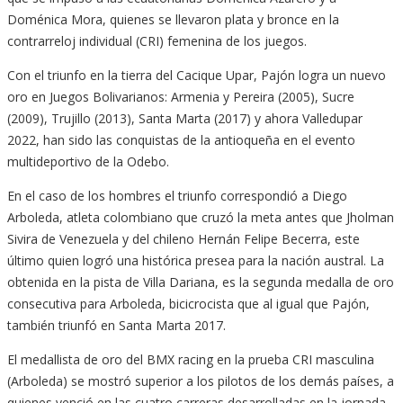
Doménica Mora, quienes se llevaron plata y bronce en la
contrarreloj individual (CRI) femenina de los juegos.
Con el triunfo en la tierra del Cacique Upar, Pajón logra un nuevo
oro en Juegos Bolivarianos: Armenia y Pereira (2005), Sucre
(2009), Trujillo (2013), Santa Marta (2017) y ahora Valledupar
2022, han sido las conquistas de la antioqueña en el evento
multideportivo de la Odebo.
En el caso de los hombres el triunfo correspondió a Diego
Arboleda, atleta colombiano que cruzó la meta antes que Jholman
Sivira de Venezuela y del chileno Hernán Felipe Becerra, este
último quien logró una histórica presea para la nación austral. La
obtenida en la pista de Villa Dariana, es la segunda medalla de oro
consecutiva para Arboleda, bicicrocista que al igual que Pajón,
también triunfó en Santa Marta 2017.
El medallista de oro del BMX racing en la prueba CRI masculina
(Arboleda) se mostró superior a los pilotos de los demás países, a
quienes venció en las cuatro carreras desarrolladas en la jornada