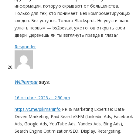
информации, которую скрывают от большинства.
Только для тех, кто понимает. Без компрометирующих
следов. Без уступок. Только Blacksprut. Не упусти шанс
узнать первым — bs2best.at уже готов открыть свои
двери. Дерзнешь ли ты взглянуть правде в глаза?
Responder
Williampar
says:
16 octubre, 2025 at 2:50 pm
https://t.me/pikmaninfo
PR & Marketing Expertise: Data-
Driven Marketing, Paid Search/SEM (Linkedin Ads, Facebook
Ads, Google Ads, YouTube Ads, Yandex Ads, Bing Ads),
Search Engine Optimization/SEO, Display, Retargeting,