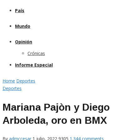
País
Mundo
Opinión
Crónicas
Informe Especial
Home
Deportes
Deportes
Mariana Pajòn y Diego
Arboleda, oro en BMX
By
admccesar
1 julio, 2022
9305
1.344 comments