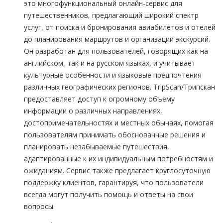
это многофункциональный онлайн-сервис для
путешественников, предлагающий широкий спектр
услуг, от поиска и бронирования авиабилетов и отелей
до планирования маршрутов и организации экскурсий.
Он разработан для пользователей, говорящих как на
английском, так и на русском языках, и учитывает
культурные особенности и языковые предпочтения
различных географических регионов. TripScan/Трипскан
предоставляет доступ к огромному объему
информации о различных направлениях,
достопримечательностях и местных обычаях, помогая
пользователям принимать обоснованные решения и
планировать незабываемые путешествия,
адаптированные к их индивидуальным потребностям и
ожиданиям. Сервис также предлагает круглосуточную
поддержку клиентов, гарантируя, что пользователи
всегда могут получить помощь и ответы на свои
вопросы.