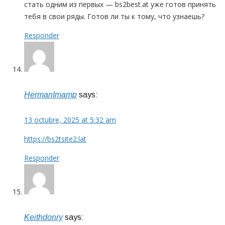
стать одним из первых — bs2best.at уже готов принять
тебя в свои ряды. Готов ли ты к тому, что узнаешь?
Responder
HermanImamp
says:
13 octubre, 2025 at 5:32 am
https://bs2tsite2.lat
Responder
Keithdonry
says: