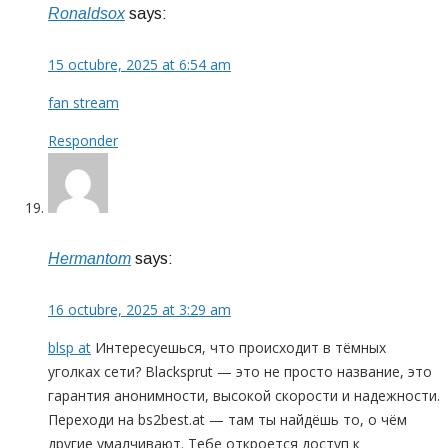
Ronaldsox
says:
15 octubre, 2025 at 6:54 am
fan stream
Responder
Hermantom
says:
16 octubre, 2025 at 3:29 am
blsp at
Интересуешься, что происходит в тёмных
уголках сети? Blacksprut — это не просто название, это
гарантия анонимности, высокой скорости и надежности.
Переходи на bs2best.at — там ты найдёшь то, о чём
другие умалчивают. Тебе откроется доступ к