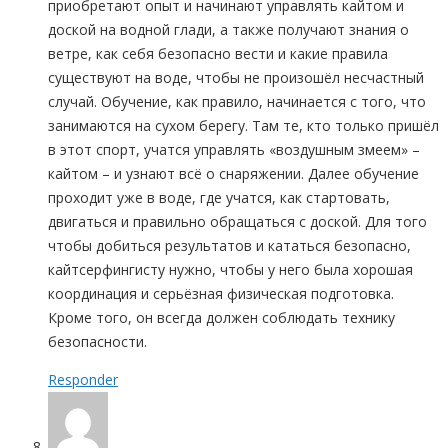
приобретают опыт и начинают управлять кайтом и
доской на водной глади, а также получают знания о
ветре, как себя безопасно вести и какие правила
существуют на воде, чтобы не произошёл несчастный
случай. Обучение, как правило, начинается с того, что
занимаются на сухом берегу. Там те, кто только пришёл
в этот спорт, учатся управлять «воздушным змеем» –
кайтом – и узнают всё о снаряжении. Далее обучение
проходит уже в воде, где учатся, как стартовать,
двигаться и правильно обращаться с доской. Для того
чтобы добиться результатов и кататься безопасно,
кайтсерфингисту нужно, чтобы у него была хорошая
координация и серьёзная физическая подготовка.
Кроме того, он всегда должен соблюдать технику
безопасности.
Responder