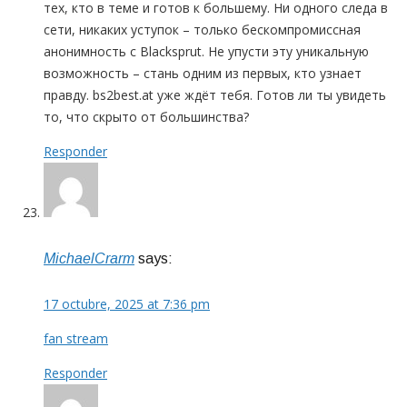
тех, кто в теме и готов к большему. Ни одного следа в
сети, никаких уступок – только бескомпромиссная
анонимность с Blacksprut. Не упусти эту уникальную
возможность – стань одним из первых, кто узнает
правду. bs2best.at уже ждёт тебя. Готов ли ты увидеть
то, что скрыто от большинства?
Responder
MichaelCrarm
says:
17 octubre, 2025 at 7:36 pm
fan stream
Responder