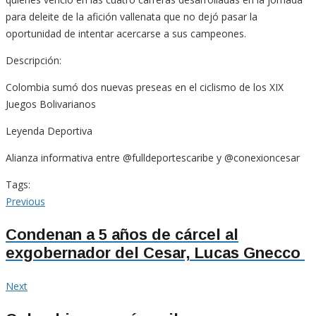
para deleite de la afición vallenata que no dejó pasar la
oportunidad de intentar acercarse a sus campeones.
Descripción:
Colombia sumó dos nuevas preseas en el ciclismo de los XIX
Juegos Bolivarianos
Leyenda Deportiva
Alianza informativa entre @fulldeportescaribe y @conexioncesar
Tags:
Navegación
Previous
Previous
post:
de
Condenan a 5 años de cárcel al
exgobernador del Cesar, Lucas Gnecco
entradas
Next
Next
post: