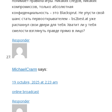
понимает правила игры. Никаких следов, никаких
компромиссов, только абсолютная
конфиденциальность – это Blacksprut. Не упусти свой
шанс стать первооткрывателем – bs2best.at уже
распахнул свои двери для тебя. Хватит ли у тебя
смелости взглянуть правде прямо в лицо?
Responder
MichaelCrarm
says:
19 octubre, 2025 at 2:23 am
online broadcast
Responder