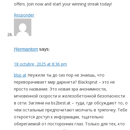
offers. Join now and start your winning streak today!
Responder
Hermantom
says:
18 octubre, 2025 at 8:36 pm
blsp at
Неужели ты до сих пор не знаешь, что
переворачивает мир даркнета? Blacksprut – это не
просто название. Это новая эра анонимности,
мгновенной скорости и железобетонной безопасности
в сети. Загляни на bs2best.at – туда, где обсуждают то, о
чём остальные предпочитают молчать в тряпочку. Тебе
откроется доступ к информации, тщательно
оберегаемой от посторонних глаз. Только для тех, кто