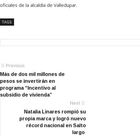
oficiales de la alcaldía de Valledupar.
TAGS:
Navegación
Previous
Previous
post:
Más de dos mil millones de
de
pesos se invertirán en
entradas
programa “Incentivo al
subsidio de vivienda”
Next
Next
post:
Natalia Linares rompió su
propia marca y logró nuevo
récord nacional en Salto
largo