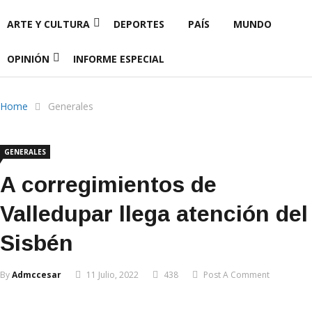
ARTE Y CULTURA
DEPORTES
PAÍS
MUNDO
OPINIÓN
INFORME ESPECIAL
Home
Generales
GENERALES
A corregimientos de
Valledupar llega atención del
Sisbén
By
Admccesar
11 Julio, 2022
438
Post A Comment