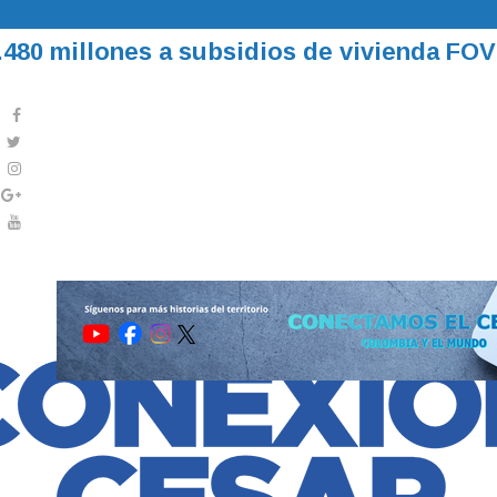
a para Ixel Moda Itinerante Valledupar 202