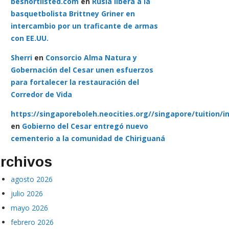
beshortlisted.com
en
Rusia libera a la
basquetbolista Brittney Griner en
intercambio por un traficante de armas
con EE.UU.
Sherri
en
Consorcio Alma Natura y
Gobernación del Cesar unen esfuerzos
para fortalecer la restauración del
Corredor de Vida
https://singaporeboleh.neocities.org//singapore/tuition/i
en
Gobierno del Cesar entregó nuevo
cementerio a la comunidad de Chiriguaná
rchivos
agosto 2026
julio 2026
mayo 2026
febrero 2026