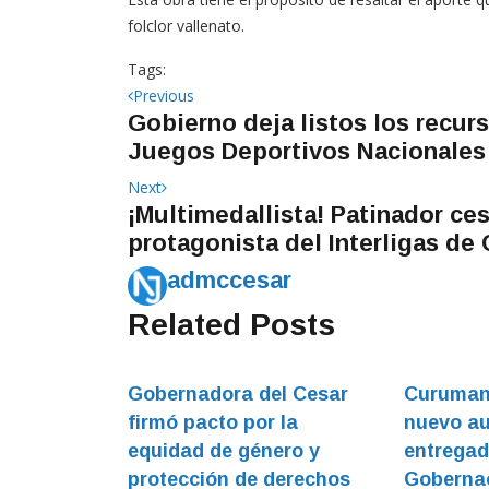
folclor vallenato.
Tags:
Navegación
Previous
Previous
Gobierno deja listos los recurs
post:
de
Juegos Deportivos Nacionales
entradas
Next
Next
¡Multimedallista! Patinador ce
post:
protagonista del Interligas de
admccesar
Related Posts
Gobernadora del Cesar
Curuman
firmó pacto por la
nuevo au
equidad de género y
entregad
protección de derechos
Gobernac