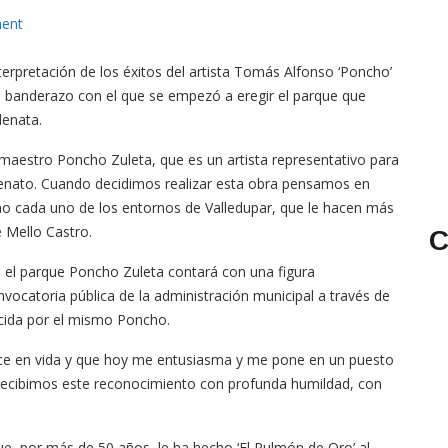
ent
terpretación de los éxitos del artista Tomás Alfonso ‘Poncho’
el banderazo con el que se empezó a eregir el parque que
lenata.
l maestro Poncho Zuleta, que es un artista representativo para
lenato. Cuando decidimos realizar esta obra pensamos en
mo cada uno de los entornos de Valledupar, que le hacen más
de Mello Castro.
C
el parque Poncho Zuleta contará con una figura
onvocatoria pública de la administración municipal a través de
decida por el mismo Poncho.
e en vida y que hoy me entusiasma y me pone en un puesto
e, recibimos este reconocimiento con profunda humildad, con
que, por más de 50 años, le ha hecho ‘El Pulmón de Oro’ al