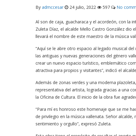
By
admccesar
24 julio, 2022
597
No comm
Al son de caja, guacharaca y el acordeón, con la in
Zuleta Díaz, el alcalde Mello Castro González dio 
llevará el nombre de este maestro de la música val
“Aquí se le abre otro espacio al legado musical de
las antiguas y nuevas generaciones del género val
crear un nuevo espacio turístico, emblemático co
atractiva para propios y visitantes”, indicó el alcal
Además de zonas verdes y una moderna plazoleta, 
representativa del artista, lograda gracias a una c
la Oficina de Cultura. El inicio de la obra fue agra
“Para mí es honroso este homenaje que se me hac
de privilegio en la música vallenata. Señor alcald
sentimiento y orgullo”, expresó Zuleta.
Esta obra tiene el propósito de resaltar el aporte 