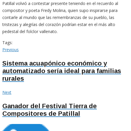
Patillal volvió a contestar presente teniendo en el recuerdo al
compositor y poeta Fredy Molina, quien supo inspirarse para
contarle al mundo que las remembranzas de su pueblo, las
tristezas y alegrías del corazón podrían estar en el más alto
pedestal del folclor vallenato.
Tags:
Navegación
Previous
Previous
post:
de
Sistema acuapónico económico y
automatizado sería ideal para familias
entradas
rurales
Next
Next
post:
Ganador del Festival Tierra de
Compositores de Patillal