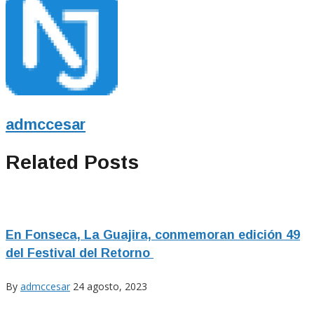
admccesar
Related Posts
En Fonseca, La Guajira, conmemoran edición 49
del Festival del Retorno
By
admccesar
24 agosto, 2023