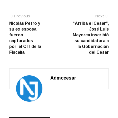
Navegación
Previous
Next
Previous
Next
post:
post:
Nicolás Petro y
“Arriba el Cesar”,
de
su ex esposa
José Luis
entradas
fueron
Mayorca inscribió
capturados
su candidatura a
por el CTI de la
la Gobernación
Fiscalía
del Cesar
Admccesar