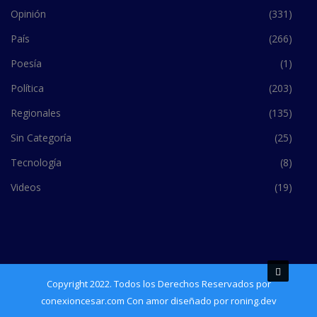
Opinión
(331)
País
(266)
Poesía
(1)
Política
(203)
Regionales
(135)
Sin Categoría
(25)
Tecnología
(8)
Videos
(19)
Copyright 2022. Todos los Derechos Reservados por
conexioncesar.com Con amor diseñado por roning.dev