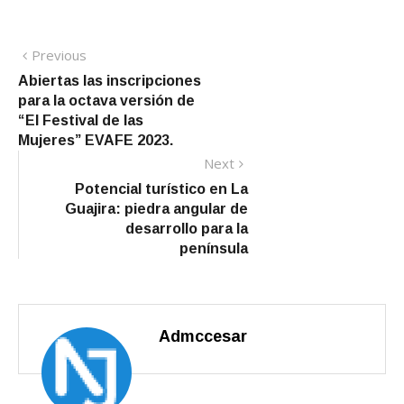
Navegación
Previous
Previous
post:
Abiertas las inscripciones
de
para la octava versión de
entradas
“El Festival de las
Mujeres” EVAFE 2023.
Next
Next
post:
Potencial turístico en La
Guajira: piedra angular de
desarrollo para la
península
Admccesar