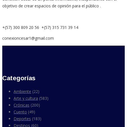
objetivo de crear espacios de opinión para el público .
+(57) 300 809 20 56 +(57) 315 731 39 14
conexioncesar1@gmail.com
Categorías
Ambiente
(22)
Arte y cultura
(583)
Crónicas
(200)
Cuento
(49)
Deportes
(183)
Destinos
(60)