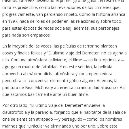
mismos. Una vez desvelado el primer giro de guion, el resto de la
cinta es predecible, como las revelaciones de los crímenes que,
progresivamente, van perdiendo ímpeto. Como la historia arranca
en 1897, nada de roles de poder en las relaciones (y sobre todo
para estas épocas de redes sociales), además, sus personajes
para nada son empáticos.
En la mayoría de las veces, las películas de terror no plantean
cosas y finales felices y “El último viaje del Demeter” no es ajena a
ello. Con una atmósfera asfixiante, el filme —sin final optimista—
agrega un manto de fatalidad. Y en este sentido, la película
aprovecha al máximo dicha atmósfera y con imperecedera
penumbra sin concentrar elemento gótico alguno. Además, la
partitura de Bear McCreary acrecienta intranquilidad al asunto. Así
que estamos básicamente ante un buen filme.
Por otro lado, “El último viaje del Deméter” envuelve la
claustrofobia y la paranoia, forjando que el habitante de la sala de
cine se sienta tan atrapado —y perseguido—como los hombres
marinos que “Drácula” va eliminando uno por uno. Sobre este