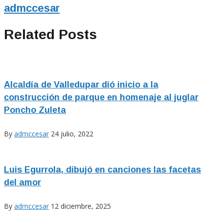
admccesar
Related Posts
Alcaldía de Valledupar dió inicio a la
construcción de parque en homenaje al juglar
Poncho Zuleta
By
admccesar
24 julio, 2022
Luis Egurrola, dibujó en canciones las facetas
del amor
By
admccesar
12 diciembre, 2025