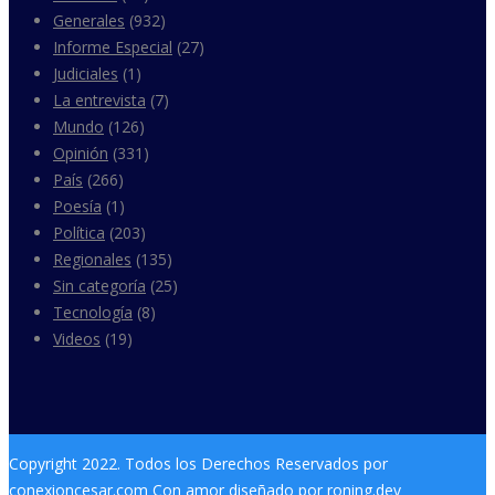
Generales
(932)
Informe Especial
(27)
Judiciales
(1)
La entrevista
(7)
Mundo
(126)
Opinión
(331)
País
(266)
Poesía
(1)
Política
(203)
Regionales
(135)
Sin categoría
(25)
Tecnología
(8)
Videos
(19)
Copyright 2022. Todos los Derechos Reservados por
conexioncesar.com Con amor diseñado por roning.dev