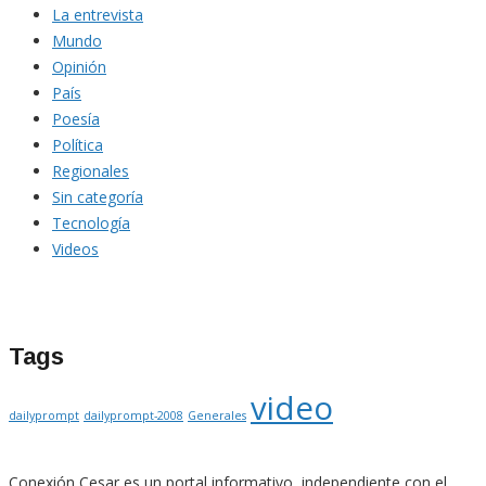
La entrevista
Mundo
Opinión
País
Poesía
Política
Regionales
Sin categoría
Tecnología
Videos
Tags
video
dailyprompt
dailyprompt-2008
Generales
Conexión Cesar es un portal informativo, independiente con el