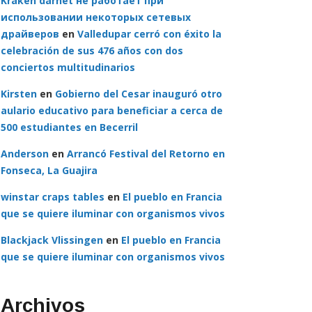
Kraken darnet не работает при
использовании некоторых сетевых
драйверов
en
Valledupar cerró con éxito la
celebración de sus 476 años con dos
conciertos multitudinarios
Kirsten
en
Gobierno del Cesar inauguró otro
aulario educativo para beneficiar a cerca de
500 estudiantes en Becerril
Anderson
en
Arrancó Festival del Retorno en
Fonseca, La Guajira
winstar craps tables
en
El pueblo en Francia
que se quiere iluminar con organismos vivos
Blackjack Vlissingen
en
El pueblo en Francia
que se quiere iluminar con organismos vivos
Archivos