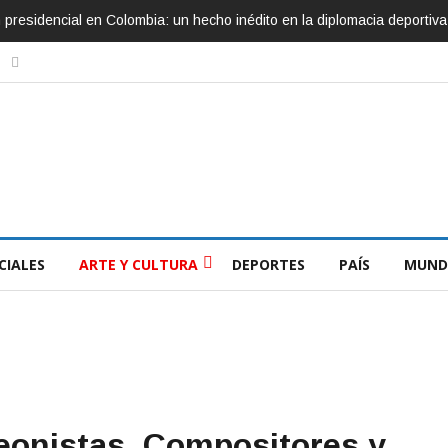
ón presidencial en Colombia: un hecho inédito en la diplomacia deportiva
CIALES
ARTE Y CULTURA
DEPORTES
PAÍS
MUND
deonistas, Compositores y