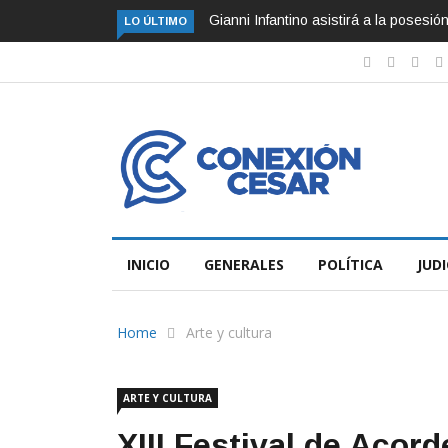
Gianni Infantino asistirá a la posesi
LO ÚLTIMO
INICIO
GENERALES
POLÍTICA
JUDI
Home
Arte y cultura
ARTE Y CULTURA
XIII Festival de Acor