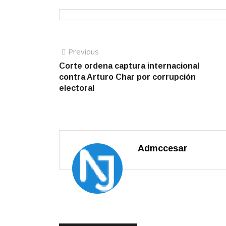
Navegación
Previous
Previous
post:
Corte ordena captura internacional
de
contra Arturo Char por corrupción
entradas
electoral
Admccesar