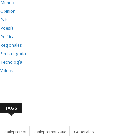
Mundo
Opinión
País
Poesía
Política
Regionales
Sin categoría
Tecnología
Videos
TAGS
dailyprompt
dailyprompt-2008
Generales