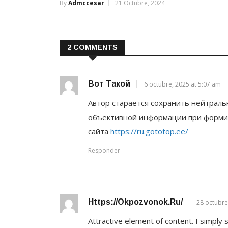
By
Admccesar
21 Octubre, 2024
2 COMMENTS
Вот Такой
6 octubre, 2025 at 5:07 am
Автор старается сохранить нейтраль
объективной информации при формир
сайта
https://ru.gototop.ee/
Responder
Https://okpozvonok.ru/
28 octubre
Attractive element of content. I simply