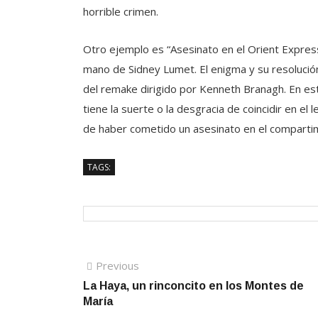
horrible crimen.
Otro ejemplo es “Asesinato en el Orient Express”
mano de Sidney Lumet. El enigma y su resoluci
del remake dirigido por Kenneth Branagh. En es
tiene la suerte o la desgracia de coincidir en e
de haber cometido un asesinato en el compartime
TAGS:
Navegación
Previous
Previous
post:
La Haya, un rinconcito en los Montes de
de
María