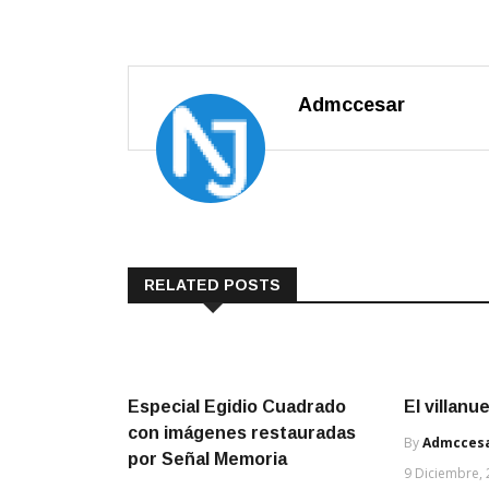
entradas
Admccesar
RELATED POSTS
Especial Egidio Cuadrado
El villan
con imágenes restauradas
By
Admcces
por Señal Memoria
9 Diciembre,