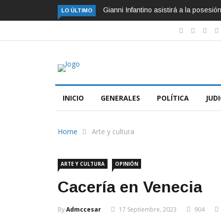
Gianni Infantino asistirá a la posesi
LO ÚLTIMO
INICIO
GENERALES
POLÍTICA
JUDI
Home
Arte y cultura
ARTE Y CULTURA
OPINIÓN
Cacería en Venecia
By
Admccesar
17 Septiembre, 2023
904