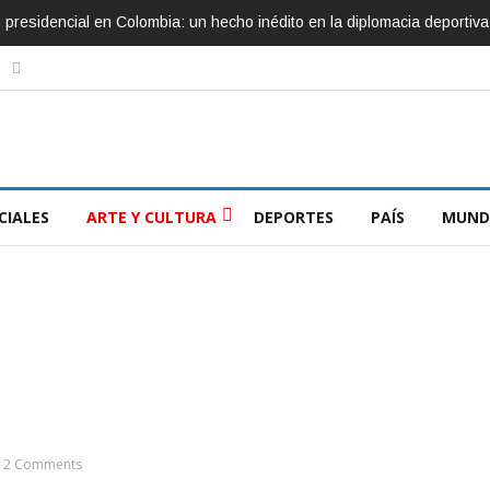
ón presidencial en Colombia: un hecho inédito en la diplomacia deportiva
CIALES
ARTE Y CULTURA
DEPORTES
PAÍS
MUND
2 Comments