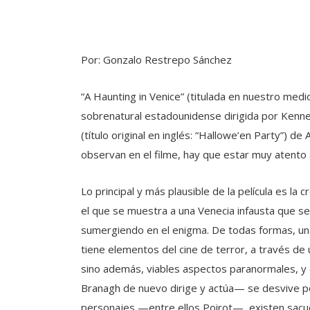
Por: Gonzalo Restrepo Sánchez
“A Haunting in Venice” (titulada en nuestro med
sobrenatural estadounidense dirigida por Kenne
(título original en inglés: “Hallowe’en Party”) d
observan en el filme, hay que estar muy atento 
Lo principal y más plausible de la película es l
el que se muestra a una Venecia infausta que s
sumergiendo en el enigma. De todas formas, una c
tiene elementos del cine de terror, a través de
sino además, viables aspectos paranormales, y
Branagh de nuevo dirige y actúa— se desvive por
personajes —entre ellos Poirot—, existen sacud