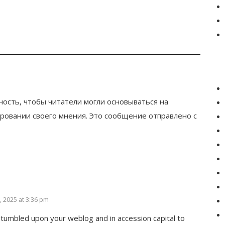
ность, чтобы читатели могли основываться на
овании своего мнения. Это сообщение отправлено с
, 2025 at 3:36 pm
 stumbled upon your weblog and in accession capital to