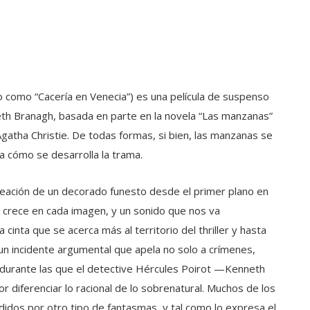
io como “Cacería en Venecia”) es una película de suspenso
th Branagh, basada en parte en la novela “Las manzanas”
e Agatha Christie. De todas formas, si bien, las manzanas se
a cómo se desarrolla la trama.
a creación de un decorado funesto desde el primer plano en
e crece en cada imagen, y un sonido que nos va
inta que se acerca más al territorio del thriller y hasta
 un incidente argumental que apela no solo a crímenes,
 durante las que el detective Hércules Poirot —Kenneth
 diferenciar lo racional de lo sobrenatural. Muchos de los
idos por otro tipo de fantasmas, y tal como lo expresa el