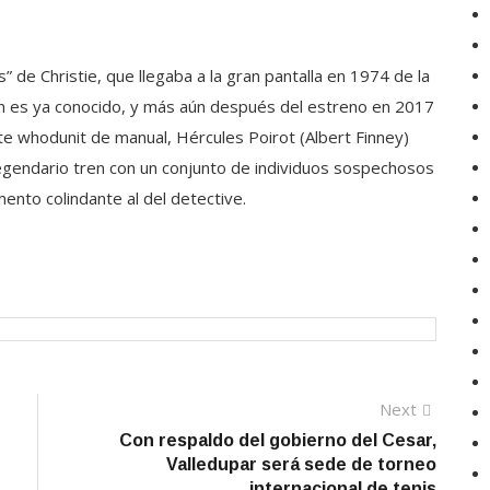
 de Christie, que llegaba a la gran pantalla en 1974 de la
ón es ya conocido, y más aún después del estreno en 2017
te whodunit de manual, Hércules Poirot (Albert Finney)
l legendario tren con un conjunto de individuos sospechosos
nto colindante al del detective.
Next
Next
post:
Con respaldo del gobierno del Cesar,
Valledupar será sede de torneo
internacional de tenis