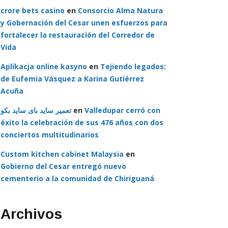
crore bets casino
en
Consorcio Alma Natura
y Gobernación del Cesar unen esfuerzos para
fortalecer la restauración del Corredor de
Vida
Aplikacja online kasyno
en
Tejiendo legados:
de Eufemia Vásquez a Karina Gutiérrez
Acuña
تعمیر ساید بای ساید بکو
en
Valledupar cerró con
éxito la celebración de sus 476 años con dos
conciertos multitudinarios
Custom kitchen cabinet Malaysia
en
Gobierno del Cesar entregó nuevo
cementerio a la comunidad de Chiriguaná
Archivos