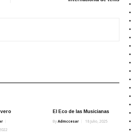
uevero
El Eco de las Musicianas
ar
By
Admccesar
18 Julio, 2025
 2022