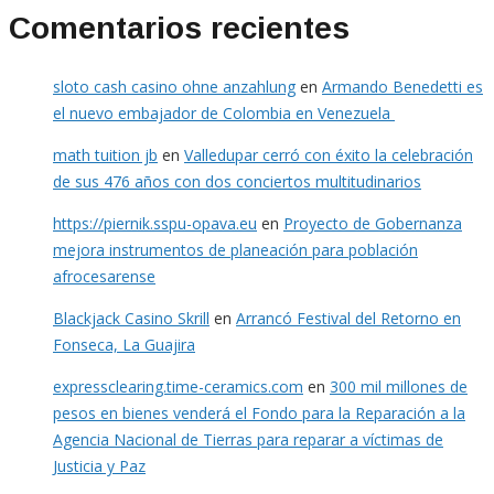
Comentarios recientes
sloto cash casino ohne anzahlung
en
Armando Benedetti es
el nuevo embajador de Colombia en Venezuela
math tuition jb
en
Valledupar cerró con éxito la celebración
de sus 476 años con dos conciertos multitudinarios
https://piernik.sspu-opava.eu
en
Proyecto de Gobernanza
mejora instrumentos de planeación para población
afrocesarense
Blackjack Casino Skrill
en
Arrancó Festival del Retorno en
Fonseca, La Guajira
expressclearing.time-ceramics.com
en
300 mil millones de
pesos en bienes venderá el Fondo para la Reparación a la
Agencia Nacional de Tierras para reparar a víctimas de
Justicia y Paz