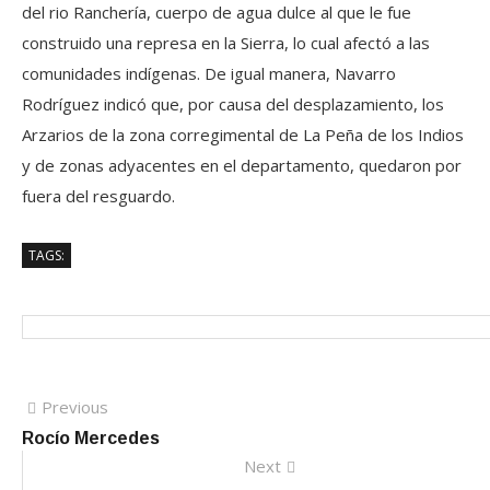
del rio Ranchería, cuerpo de agua dulce al que le fue
construido una represa en la Sierra, lo cual afectó a las
comunidades indígenas. De igual manera, Navarro
Rodríguez indicó que, por causa del desplazamiento, los
Arzarios de la zona corregimental de La Peña de los Indios
y de zonas adyacentes en el departamento, quedaron por
fuera del resguardo.
TAGS:
Navegación
Previous
Previous
post:
Rocío Mercedes
de
Next
Next
entradas