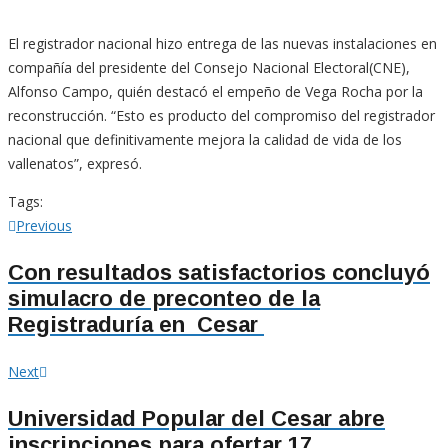
El registrador nacional hizo entrega de las nuevas instalaciones en
compañía del presidente del Consejo Nacional Electoral(CNE),
Alfonso Campo, quién destacó el empeño de Vega Rocha por la
reconstrucción. “Esto es producto del compromiso del registrador
nacional que definitivamente mejora la calidad de vida de los
vallenatos”, expresó.
Tags:
Navegación
Previous
Previous
post:
de
Con resultados satisfactorios concluyó
simulacro de preconteo de la
entradas
Registraduría en Cesar
Next
Next
post:
Universidad Popular del Cesar abre
inscripciones para ofertar 17