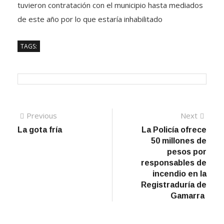
tuvieron contratación con el municipio hasta mediados
de este año por lo que estaría inhabilitado
TAGS:
Navegación
Previous
Next
Previous
Next
post:
post:
La gota fría
La Policía ofrece
de
50 millones de
entradas
pesos por
responsables de
incendio en la
Registraduría de
Gamarra