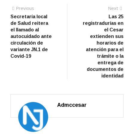
Navegación
Previous
Next
Previous
Next
post:
post:
Secretaría local
Las 25
de
de Salud reitera
registradurías en
entradas
el llamado al
el Cesar
autocuidado ante
extienden sus
circulación de
horarios de
variante JN.1 de
atención para el
Covid-19
trámite o la
entrega de
documentos de
identidad
Admccesar