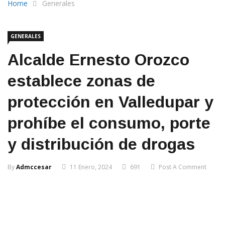
Home
Generales
GENERALES
Alcalde Ernesto Orozco
establece zonas de
protección en Valledupar y
prohíbe el consumo, porte
y distribución de drogas
By
Admccesar
11 Enero, 2024
691
Post A Comment