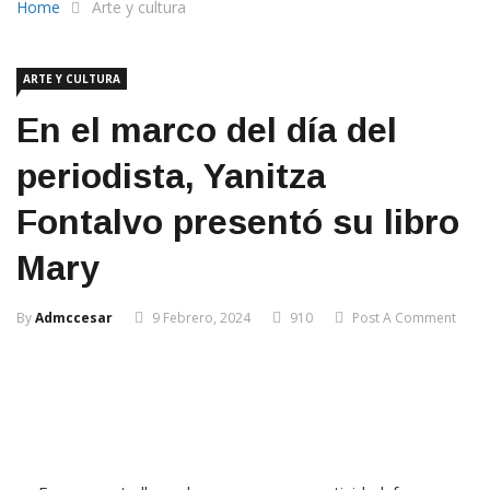
Home
Arte y cultura
ARTE Y CULTURA
En el marco del día del
periodista, Yanitza
Fontalvo presentó su libro
Mary
By
Admccesar
9 Febrero, 2024
910
Post A Comment