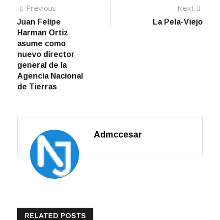
Navegación
Previous
Next
Previous
Next
post:
post:
Juan Felipe
La Pela-Viejo
de
Harman Ortiz
entradas
asume como
nuevo director
general de la
Agencia Nacional
de Tierras
Admccesar
RELATED POSTS