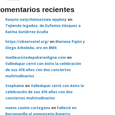
omentarios recientes
Kasyno natychmiastowe wypłaty
en
Tejiendo legados: de Eufemia Vásquez a
Karina Gutiérrez Acuña
https://observatel.org/
en
Mariana Pajòn y
Diego Arboleda, oro en BMX
meilleursitedepokerenligne.com
en
Valledupar cerró con éxito la celebración
de sus 476 años con dos conciertos
multitudinarios
Stephaine
en
Valledupar cerró con éxito la
celebración de sus 476 años con dos
conciertos multitudinarios
nuevo casino cortegana
en
Falleció en
Barranquilla el empresario Ruperto