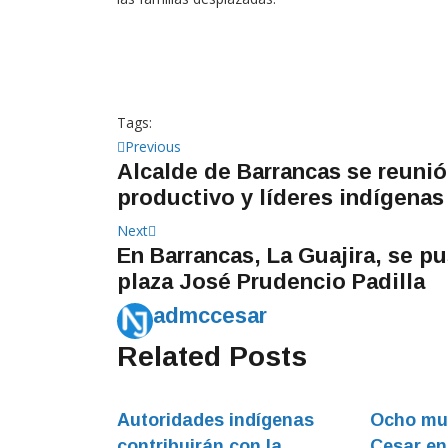
Tags:
Navegación
Previous
Previous
Alcalde de Barrancas se reuni
post:
de
productivo y líderes indígenas
entradas
Next
Next
En Barrancas, La Guajira, se p
post:
plaza José Prudencio Padilla
admccesar
Related Posts
Autoridades indígenas
Ocho mun
contribuirán con la
Cesar en 