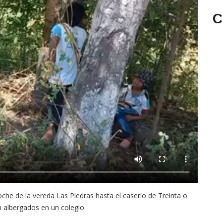
C
che de la vereda Las Piedras hasta el caserío de Treinta o
 albergados en un colegio.