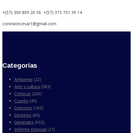
+(57) 300 809 20 56 +(57) 315 731 39 14
conexioncesar1@gmail.com
Categorías
Ambiente
(22)
Arte y cultura
(583)
Crónicas
(200)
Cuento
(49)
Deportes
(183)
Destinos
(60)
Generales
(932)
Informe Especial
(27)