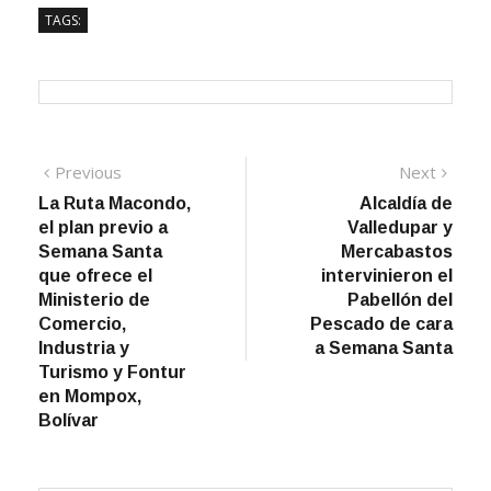
TAGS:
Navegación
Previous
Next
Previous
Next
post:
post:
La Ruta Macondo,
Alcaldía de
de
el plan previo a
Valledupar y
entradas
Semana Santa
Mercabastos
que ofrece el
intervinieron el
Ministerio de
Pabellón del
Comercio,
Pescado de cara
Industria y
a Semana Santa
Turismo y Fontur
en Mompox,
Bolívar