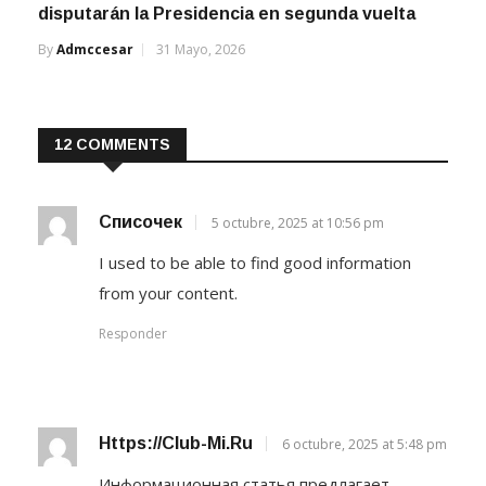
disputarán la Presidencia en segunda vuelta
By
Admccesar
31 Mayo, 2026
12 COMMENTS
Списочек
5 octubre, 2025 at 10:56 pm
I used to be able to find good information
from your content.
Responder
Https://club-Mi.ru
6 octubre, 2025 at 5:48 pm
Информационная статья предлагает