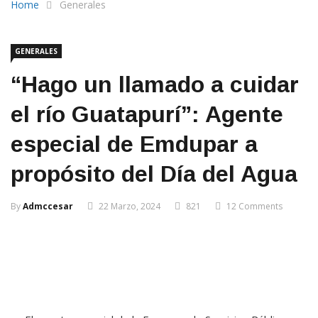
Home
Generales
GENERALES
“Hago un llamado a cuidar
el río Guatapurí”: Agente
especial de Emdupar a
propósito del Día del Agua
By
Admccesar
22 Marzo, 2024
821
12 Comments