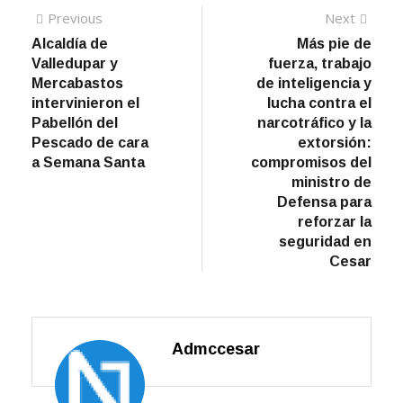
Navegación
Previous
Next
Previous
Next
post:
post:
Alcaldía de
Más pie de
de
Valledupar y
fuerza, trabajo
entradas
Mercabastos
de inteligencia y
intervinieron el
lucha contra el
Pabellón del
narcotráfico y la
Pescado de cara
extorsión:
a Semana Santa
compromisos del
ministro de
Defensa para
reforzar la
seguridad en
Cesar
Admccesar