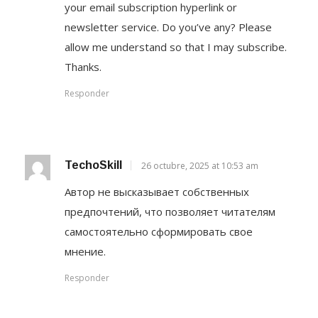
your email subscription hyperlink or
newsletter service. Do you’ve any? Please
allow me understand so that I may subscribe.
Thanks.
Responder
TechoSkill
26 octubre, 2025 at 10:53 am
Автор не высказывает собственных
предпочтений, что позволяет читателям
самостоятельно сформировать свое
мнение.
Responder