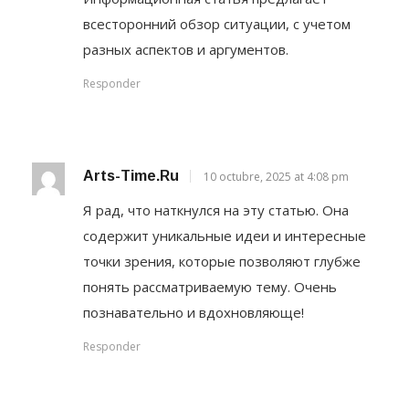
всесторонний обзор ситуации, с учетом
разных аспектов и аргументов.
Responder
Arts-Time.ru
10 octubre, 2025 at 4:08 pm
Я рад, что наткнулся на эту статью. Она
содержит уникальные идеи и интересные
точки зрения, которые позволяют глубже
понять рассматриваемую тему. Очень
познавательно и вдохновляюще!
Responder