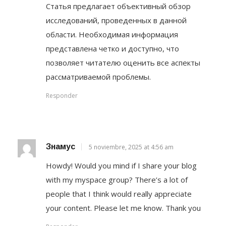
Статья предлагает объективный обзор
исследований, проведенных в данной
области. Необходимая информация
представлена четко и доступно, что
позволяет читателю оценить все аспекты
рассматриваемой проблемы.
Responder
Знамус
5 noviembre, 2025 at 4:56 am
Howdy! Would you mind if I share your blog
with my myspace group? There’s a lot of
people that I think would really appreciate
your content. Please let me know. Thank you