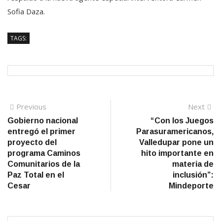
Sofia Daza.
TAGS:
Navegación
Previous
N
Previous
Next
post:
po
Gobierno nacional
“Con los Juegos
de
entregó el primer
Parasuramericanos,
entradas
proyecto del
Valledupar pone un
programa Caminos
hito importante en
Comunitarios de la
materia de
Paz Total en el
inclusión”:
Cesar
Mindeporte