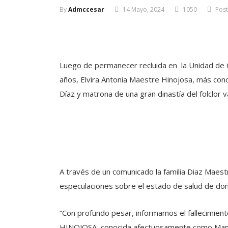
By
Admccesar
14 Mayo, 2024
1050
Pos
Luego de permanecer recluida en la Unidad de Cui
años, Elvira Antonia Maestre Hinojosa, más co
Díaz y matrona de una gran dinastía del folclor v
A través de un comunicado la familia Diaz Maestr
especulaciones sobre el estado de salud de doñ
“Con profundo pesar, informamos el fallecimi
HINOJOSA, conocida afectuosamente como Mamá 