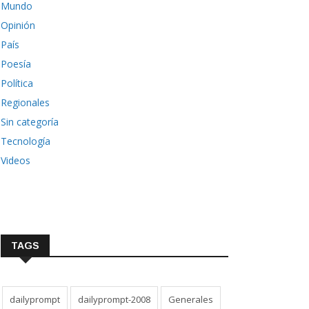
Mundo
Opinión
País
Poesía
Política
Regionales
Sin categoría
Tecnología
Videos
TAGS
dailyprompt
dailyprompt-2008
Generales