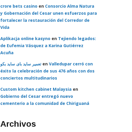
crore bets casino
en
Consorcio Alma Natura
y Gobernación del Cesar unen esfuerzos para
fortalecer la restauración del Corredor de
Vida
Aplikacja online kasyno
en
Tejiendo legados:
de Eufemia Vásquez a Karina Gutiérrez
Acuña
تعمیر ساید بای ساید بکو
en
Valledupar cerró con
éxito la celebración de sus 476 años con dos
conciertos multitudinarios
Custom kitchen cabinet Malaysia
en
Gobierno del Cesar entregó nuevo
cementerio a la comunidad de Chiriguaná
Archivos