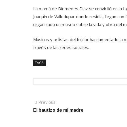
La mamá de Diomedes Díaz se convirtió en la figur
Joaquín de Valledupar donde residía, llegan con f
organizado un museo sobre la vida y obra del más
Músicos y artistas del folclor han lamentado la
través de las redes sociales.
TAGS:
Navegación
Previous
Previous
post:
El bautizo de mi madre
de
entradas