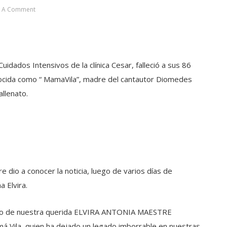
t A Comment
dados Intensivos de la clínica Cesar, falleció a sus 86
nocida como “ MamaVila”, madre del cantautor Diomedes
allenato.
e dio a conocer la noticia, luego de varios días de
a Elvira.
ento de nuestra querida ELVIRA ANTONIA MAESTRE
Vila, quien ha dejado un legado imborrable en nuestras