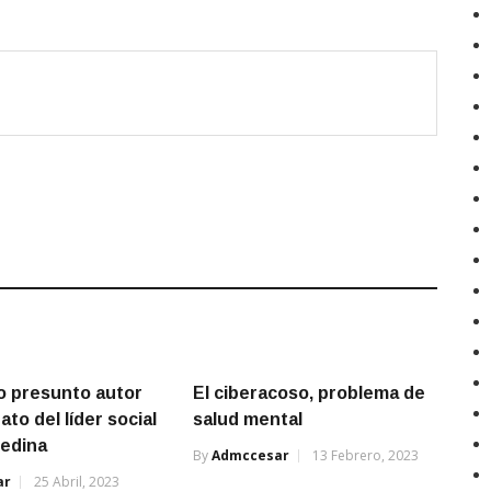
o presunto autor
El ciberacoso, problema de
ato del líder social
salud mental
Medina
By
Admccesar
13 Febrero, 2023
ar
25 Abril, 2023