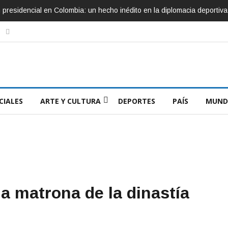
ón presidencial en Colombia: un hecho inédito en la diplomacia deportiva
CIALES
ARTE Y CULTURA
DEPORTES
PAÍS
MUND
la matrona de la dinastía