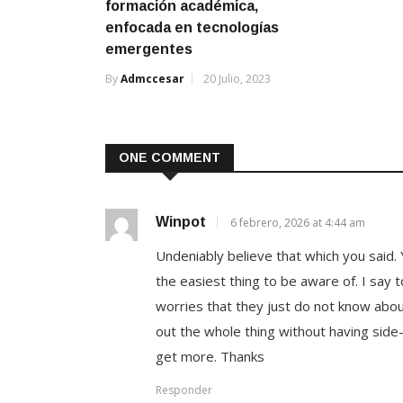
formación académica,
enfocada en tecnologías
emergentes
By
Admccesar
20 Julio, 2023
ONE COMMENT
Winpot
6 febrero, 2026 at 4:44 am
Undeniably believe that which you said. 
the easiest thing to be aware of. I say t
worries that they just do not know abou
out the whole thing without having side-e
get more. Thanks
Responder