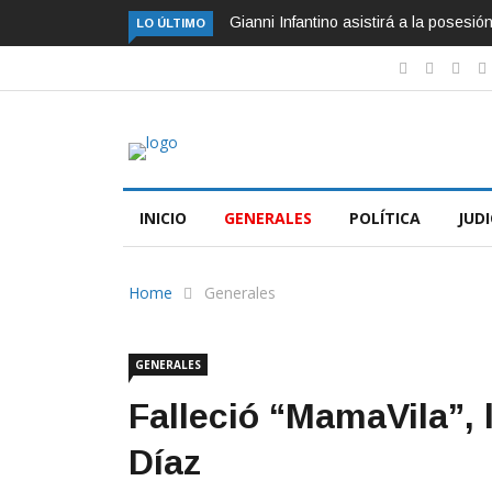
Gianni Infantino asistirá a la posesi
LO ÚLTIMO
INICIO
GENERALES
POLÍTICA
JUDI
Home
Generales
GENERALES
Falleció “MamaVila”, 
Díaz