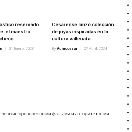
óstico reservado
Cesarense lanzó colección
e el maestro
de joyas inspiradas en la
acheco
cultura vallenata
ar
21 Enero, 2023
By
Admccesar
27 Abril, 2024
епленные проверенными фактами и авторитетными