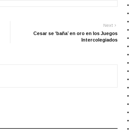
Next
Next
post:
Cesar se ‘baña’ en oro en los Juegos
Intercolegiados