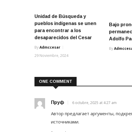
Unidad de Búsqueda y
pueblos indígenas se unen
Bajo pron
para encontrar a los
permanec
desaparecidos del Cesar
Adolfo P
By
Admccesar
By
Admcces
29 Noviembre, 2024
ONE COMMENT
Пруф
6 octubre, 2025 at 4:27 am
Автор предлагает аргументы, подкр
источниками.