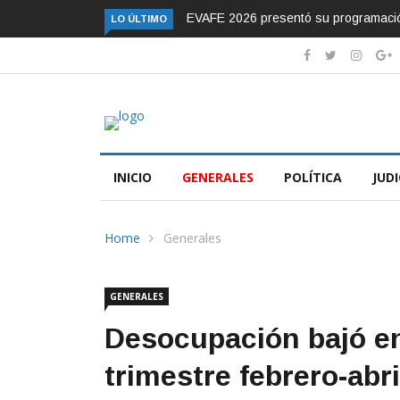
el talento femenino del vallenato
Murió el presentador Alfonso Lizaraz
LO ÚLTIMO
INICIO
GENERALES
POLÍTICA
JUDI
Home
Generales
GENERALES
Desocupación bajó en
trimestre febrero-abr