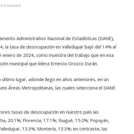
t A Comment
tamento Administrativo Nacional de Estadísticas (DANE),
24, la tasa de desocupación en Valledupar bajó del 14% al
23-enero de 2024, como muestra del trabajo que en esa
ación municipal que lidera Ernesto Orozco Durán.
 último lugar, adonde llegó en años anteriores, en un
eis Áreas Metropolitanas, las cuales selecciona el DANE
ores tasas de desocupación en nuestro país las
ha, 20.1%; Florencia, 17.1%; Ibagué, 15.2%; Popayán,
Valledupar, 13.3%; Montería, 13.3%; en contraste, las