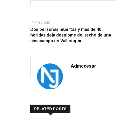
Navegación
Previous
Previous
post:
Dos personas muertas y más de 40
de
heridas deja desplome del techo de una
entradas
casacampo en Valledupar
Admccesar
RELATED POSTS