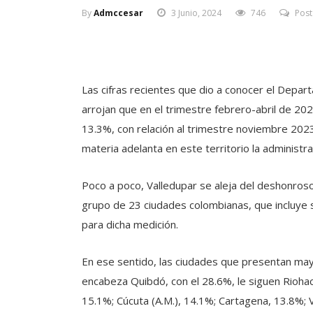
By
Admccesar
3 Junio, 2024
746
Pos
Las cifras recientes que dio a conocer el Depar
arrojan que en el trimestre febrero-abril de 20
13.3%, con relación al trimestre noviembre 20
materia adelanta en este territorio la administr
Poco a poco, Valledupar se aleja del deshonroso
grupo de 23 ciudades colombianas, que incluye s
para dicha medición.
En ese sentido, las ciudades que presentan may
encabeza Quibdó, con el 28.6%, le siguen Riohac
15.1%; Cúcuta (A.M.), 14.1%; Cartagena, 13.8%; 