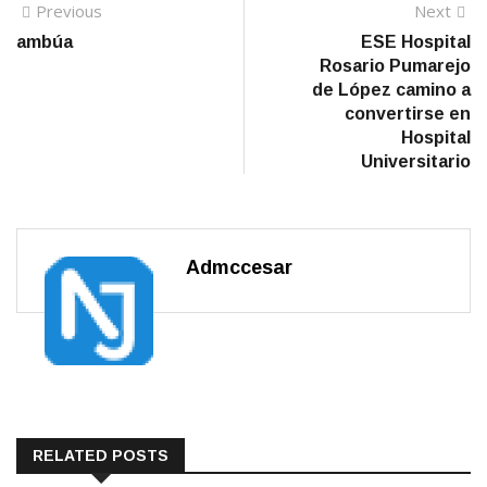
Navegación
Previous
N
Previous
Next
post:
po
ambúa
ESE Hospital
de
Rosario Pumarejo
entradas
de López camino a
convertirse en
Hospital
Universitario
Admccesar
RELATED POSTS