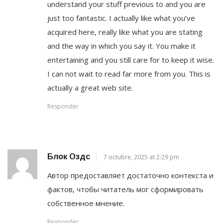
understand your stuff previous to and you are
just too fantastic. I actually like what you’ve
acquired here, really like what you are stating
and the way in which you say it. You make it
entertaining and you still care for to keep it wise.
I can not wait to read far more from you. This is
actually a great web site.
Responder
Блок Оздс
7 octubre, 2025 at 2:29 pm
Автор предоставляет достаточно контекста и
фактов, чтобы читатель мог сформировать
собственное мнение.
Responder