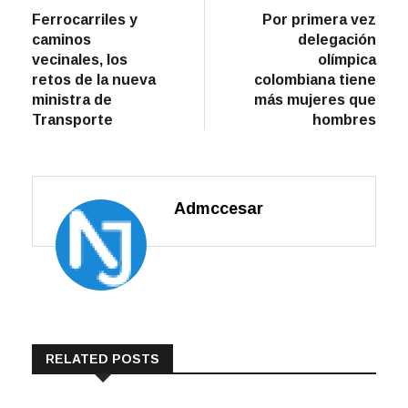
post:
post:
Ferrocarriles y
Por primera vez
de
caminos
delegación
entradas
vecinales, los
olímpica
retos de la nueva
colombiana tiene
ministra de
más mujeres que
Transporte
hombres
Admccesar
RELATED POSTS