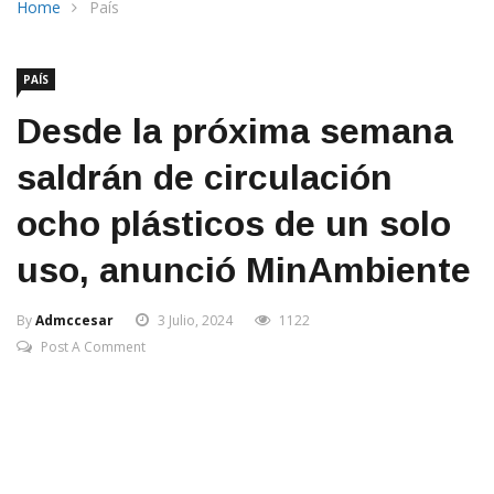
Home
País
PAÍS
Desde la próxima semana
saldrán de circulación
ocho plásticos de un solo
uso, anunció MinAmbiente
By
Admccesar
3 Julio, 2024
1122
Post A Comment