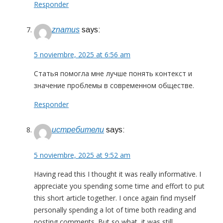
Responder
znamus
says:
5 noviembre, 2025 at 6:56 am
Статья помогла мне лучше понять контекст и
значение проблемы в современном обществе.
Responder
истребители
says:
5 noviembre, 2025 at 9:52 am
Having read this I thought it was really informative. I
appreciate you spending some time and effort to put
this short article together. I once again find myself
personally spending a lot of time both reading and
posting comments. But so what, it was still