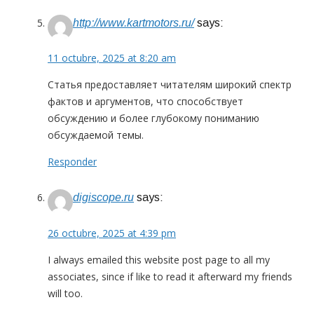
http://www.kartmotors.ru/
says:
11 octubre, 2025 at 8:20 am
Статья предоставляет читателям широкий спектр
фактов и аргументов, что способствует
обсуждению и более глубокому пониманию
обсуждаемой темы.
Responder
digiscope.ru
says:
26 octubre, 2025 at 4:39 pm
I always emailed this website post page to all my
associates, since if like to read it afterward my friends
will too.