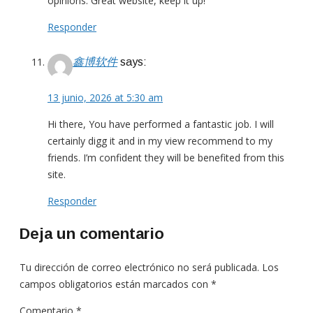
opinions. Great website, keep it up!
Responder
鑫博软件
says:
13 junio, 2026 at 5:30 am
Hi there, You have performed a fantastic job. I will
certainly digg it and in my view recommend to my
friends. I’m confident they will be benefited from this
site.
Responder
Deja un comentario
Tu dirección de correo electrónico no será publicada.
Los
campos obligatorios están marcados con
*
Comentario
*