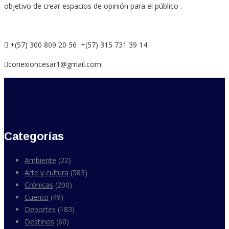
objetivo de crear espacios de opinión para el público .
+(57) 300 809 20 56 +(57) 315 731 39 14
conexioncesar1@gmail.com
Categorías
Ambiente
(22)
Arte y cultura
(583)
Crónicas
(200)
Cuento
(49)
Deportes
(183)
Destinos
(60)