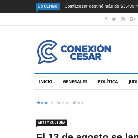
es a subsidios de vivienda FOVIS
La Ciudad de Eventos está lista para
LO ÚLTIMO
INICIO
GENERALES
POLÍTICA
JUDI
Home
Arte y cultura
ARTE Y CULTURA
El 13 de agosto se la