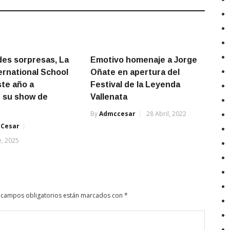
es sorpresas, La
Emotivo homenaje a Jorge
ternational School
Oñate en apertura del
ste año a
Festival de la Leyenda
 su show de
Vallenata
By
Admccesar
28 Abril, 2022
 Cesar
, 2025
 campos obligatorios están marcados con
*