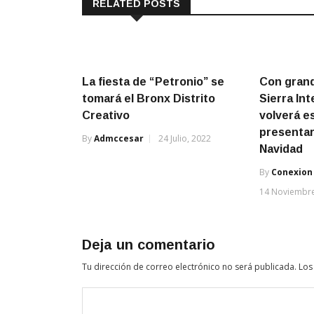
RELATED POSTS
La fiesta de “Petronio” se
Con grand
tomará el Bronx Distrito
Sierra In
Creativo
volverá e
presentar
By
Admccesar
24 Julio, 2022
Navidad
By
Conexion
14 Noviembre
Deja un comentario
Tu dirección de correo electrónico no será publicada.
Los