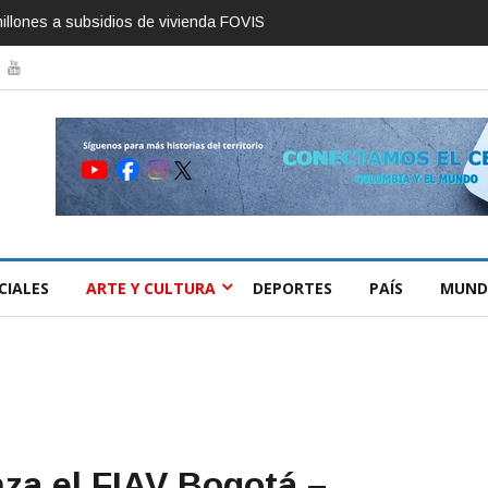
 Ixel Moda Itinerante Valledupar 2026
CIALES
ARTE Y CULTURA
DEPORTES
PAÍS
MUND
nza el FIAV Bogotá –