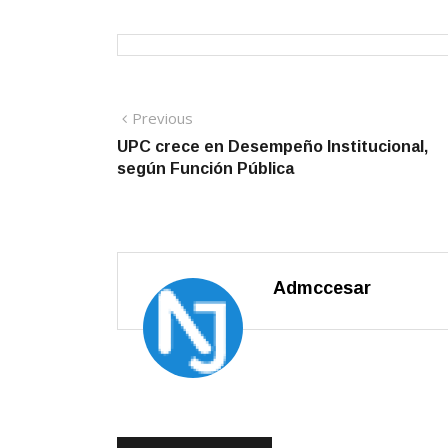
Navegación
Previous
Previous
post:
UPC crece en Desempeño Institucional,
de
según Función Pública
entradas
Admccesar