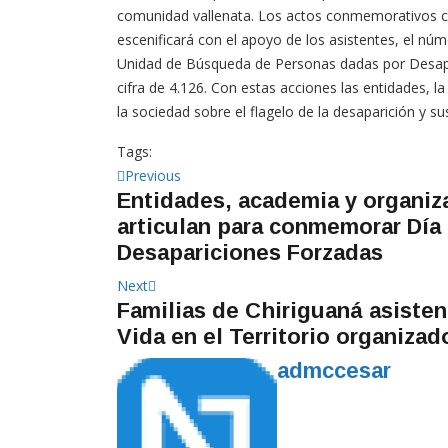
comunidad vallenata. Los actos conmemorativos ci
escenificará con el apoyo de los asistentes, el nú
Unidad de Búsqueda de Personas dadas por Desap
cifra de 4.126. Con estas acciones las entidades, 
la sociedad sobre el flagelo de la desaparición y s
Tags:
Navegación
Previous
Previous
Entidades, academia y organiza
post:
de
articulan para conmemorar Día 
entradas
Desapariciones Forzadas
Next
Next
Familias de Chiriguaná asisten 
post:
Vida en el Territorio organizad
admccesar