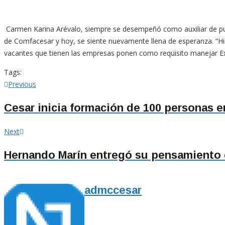
Carmen Karina Arévalo, siempre se desempeñó como auxiliar de pun
de Comfacesar y hoy, se siente nuevamente llena de esperanza. “H
vacantes que tienen las empresas ponen como requisito manejar Ex
Tags:
Navegación
Previous
Previous
post:
de
Cesar inicia formación de 100 personas 
entradas
Next
Next
post:
Hernando Marín entregó su pensamiento e
admccesar