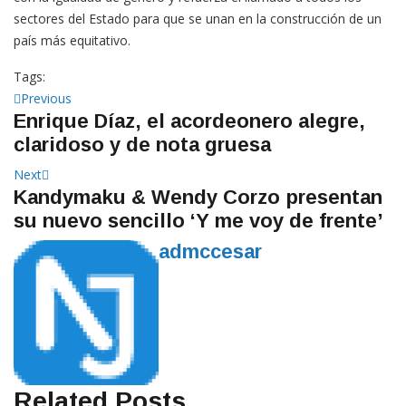
sectores del Estado para que se unan en la construcción de un
país más equitativo.
Tags:
Navegación
Previous
Previous
Enrique Díaz, el acordeonero alegre,
post:
de
claridoso y de nota gruesa
entradas
Next
Next
Kandymaku & Wendy Corzo presentan
post:
su nuevo sencillo ‘Y me voy de frente’
admccesar
Related Posts