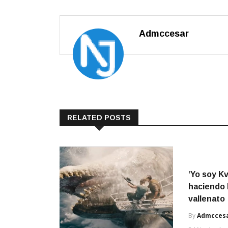
Admccesar
RELATED POSTS
‘Yo soy Kv
haciendo h
vallenato
By
Admcces