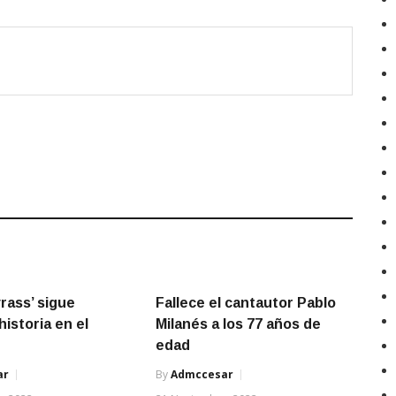
rass’ sigue
Fallece el cantautor Pablo
istoria en el
Milanés a los 77 años de
edad
ar
By
Admccesar