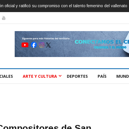
o, inspirador de Sábados Felices
CIALES
ARTE Y CULTURA
DEPORTES
PAÍS
MUND
 Compositores de San