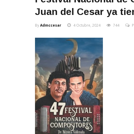
Juan del Cesar ya ti
By
Admccesar
4 Octubre, 2024
744
P