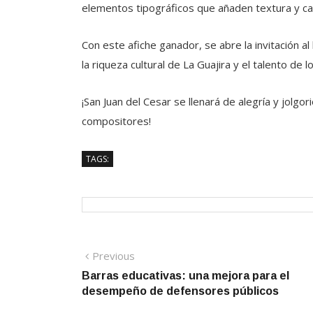
elementos tipográficos que añaden textura y ca
Con este afiche ganador, se abre la invitación al 
la riqueza cultural de La Guajira y el talento de lo
¡San Juan del Cesar se llenará de alegría y jolgo
compositores!
TAGS:
Navegación
Previous
Previous
post:
Barras educativas: una mejora para el
de
desempeño de defensores públicos
entradas