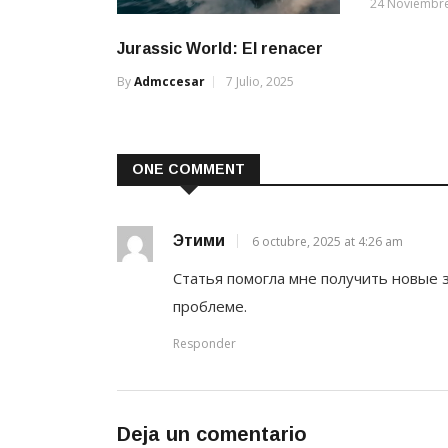
24 Noviembre
Jurassic World: El renacer
By
Admccesar
7 Julio, 2025
ONE COMMENT
Этими
6 octubre, 2025 at 4:26 am
Статья помогла мне получить новые 
проблеме.
Responder
Deja un comentario