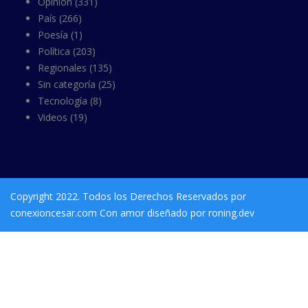
País
(266)
Poesía
(1)
Política
(203)
Regionales
(135)
Sin categoría
(25)
Tecnología
(8)
Videos
(19)
Copyright 2022. Todos los Derechos Reservados por
conexioncesar.com Con amor diseñado por roning.dev