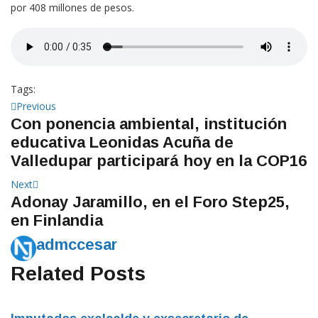
Tags:
Navegación
Previous
Previous
Con ponencia ambiental, institución
post:
de
educativa Leonidas Acuña de
entradas
Valledupar participará hoy en la COP16
Next
Next
Adonay Jaramillo, en el Foro Step25,
post:
en Finlandia
admccesar
Related Posts
Imputados exalcalde y exsecretario de