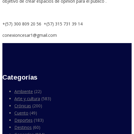
objetivo de crear espacios de opinión para el público .
+(57) 300 809 20 56 +(57) 315 731 39 14
conexioncesar1@gmail.com
Categorías
Ambiente
(22)
Arte y cultura
(583)
Crónicas
(200)
Cuento
(49)
Deportes
(183)
Destinos
(60)