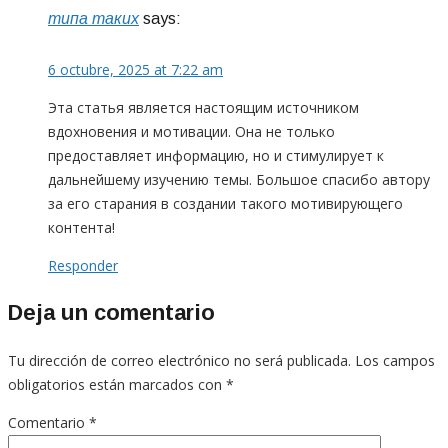
типа таких
says:
6 octubre, 2025 at 7:22 am
Эта статья является настоящим источником
вдохновения и мотивации. Она не только
предоставляет информацию, но и стимулирует к
дальнейшему изучению темы. Большое спасибо автору
за его старания в создании такого мотивирующего
контента!
Responder
Deja un comentario
Tu dirección de correo electrónico no será publicada.
Los campos
obligatorios están marcados con
*
Comentario
*