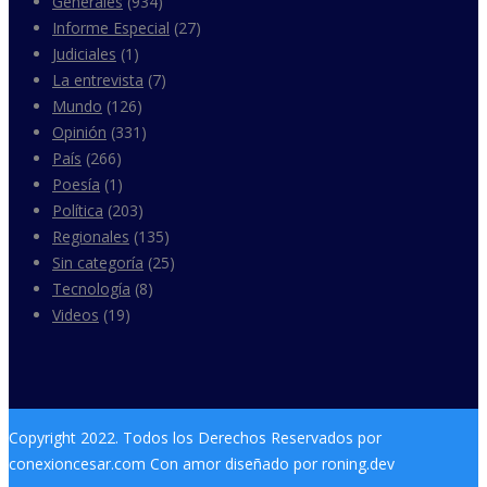
Generales
(934)
Informe Especial
(27)
Judiciales
(1)
La entrevista
(7)
Mundo
(126)
Opinión
(331)
País
(266)
Poesía
(1)
Política
(203)
Regionales
(135)
Sin categoría
(25)
Tecnología
(8)
Videos
(19)
Copyright 2022. Todos los Derechos Reservados por
conexioncesar.com Con amor diseñado por roning.dev