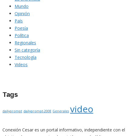
Mundo
Opinión
País
Poesía
Política
Regionales
Sin categoría
Tecnología
Videos
Tags
video
dailyprompt
dailyprompt-2008
Generales
Conexión Cesar es un portal informativo, independiente con el