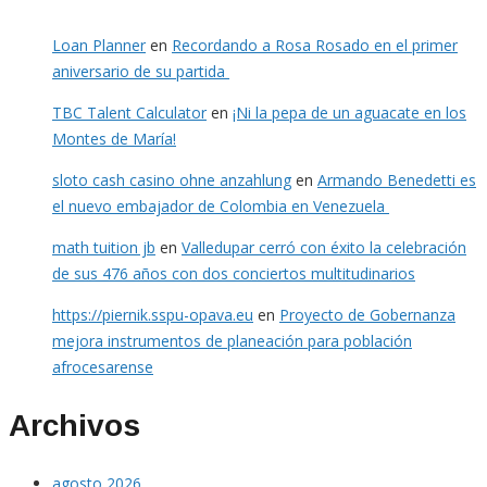
Loan Planner
en
Recordando a Rosa Rosado en el primer
aniversario de su partida
TBC Talent Calculator
en
¡Ni la pepa de un aguacate en los
Montes de María!
sloto cash casino ohne anzahlung
en
Armando Benedetti es
el nuevo embajador de Colombia en Venezuela
math tuition jb
en
Valledupar cerró con éxito la celebración
de sus 476 años con dos conciertos multitudinarios
https://piernik.sspu-opava.eu
en
Proyecto de Gobernanza
mejora instrumentos de planeación para población
afrocesarense
Archivos
agosto 2026