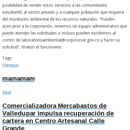
posibilidad de vender estos servicios a las comunidades
estudiantil, al sector privado y a cualquier población que requiera
del monitoreo ambiental de los recursos naturales. “Pueden
acercarse a la corporación, tenemos un equipo administrativo que
puede atender las solicitudes o incluso pueden escribirnos al
correo de laboratorioambiental@corpocesar.gov.co y hacer su
solicitud”, finalizó el funcionario.
Tags:
Navegación
Previous
Previous
post:
de
mamamam
entradas
Next
Next
post:
Comercializadora Mercabastos de
Valledupar impulsa recuperación de
cartera en Centro Artesanal Calle
Grande