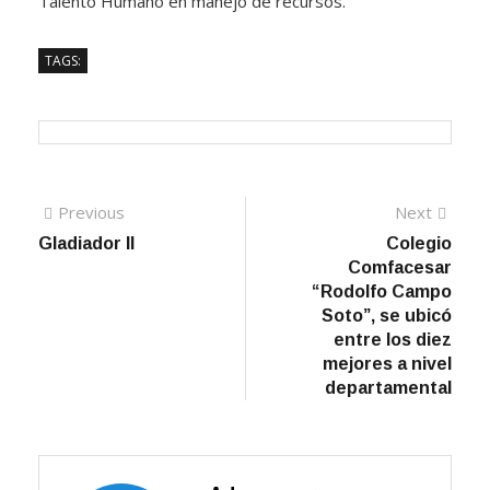
Talento Humano en manejo de recursos.
TAGS:
Navegación
Previous
Next
Previous
Next
post:
post:
Gladiador II
Colegio
de
Comfacesar
entradas
“Rodolfo Campo
Soto”, se ubicó
entre los diez
mejores a nivel
departamental