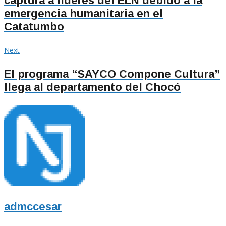
captura a líderes del ELN debido a la
entradas
emergencia humanitaria en el
Catatumbo
Next
Next
post:
El programa “SAYCO Compone Cultura”
llega al departamento del Chocó
admccesar