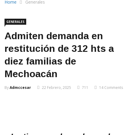
Home
Generales
GENERALES
Admiten demanda en
restitución de 312 hts a
diez familias de
Mechoacán
By
Admccesar
22 Febrero, 2025
711
14 Comments