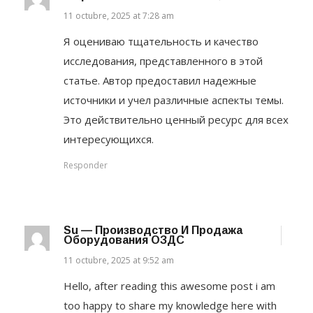
11 octubre, 2025 at 7:28 am
Я оцениваю тщательность и качество
исследования, представленного в этой
статье. Автор предоставил надежные
источники и учел различные аспекты темы.
Это действительно ценный ресурс для всех
интересующихся.
Responder
Su — Производство И Продажа
Оборудования ОЗДС
11 octubre, 2025 at 9:52 am
Hello, after reading this awesome post i am
too happy to share my knowledge here with