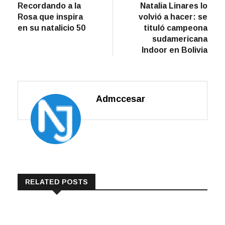
post:
post:
Recordando a la
Natalia Linares lo
de
Rosa que inspira
volvió a hacer: se
entradas
en su natalicio 50
tituló campeona
sudamericana
Indoor en Bolivia
Admccesar
RELATED POSTS