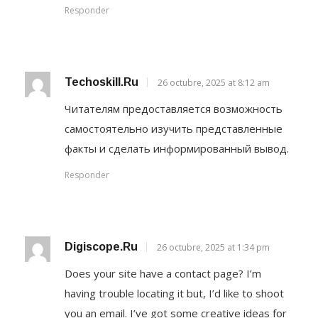
Responder
Techoskill.ru
26 octubre, 2025 at 8:12 am
Читателям предоставляется возможность
самостоятельно изучить представленные
факты и сделать информированный вывод.
Responder
Digiscope.ru
26 octubre, 2025 at 1:34 pm
Does your site have a contact page? I’m
having trouble locating it but, I’d like to shoot
you an email. I’ve got some creative ideas for