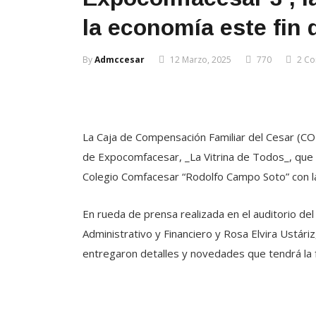
la economía este fin
By
Admccesar
12 Marzo, 2025
770
2 C
La Caja de Compensación Familiar del Cesar (COM
de Expocomfacesar, _La Vitrina de Todos_, que s
Colegio Comfacesar “Rodolfo Campo Soto” con la
En rueda de prensa realizada en el auditorio del 
Administrativo y Financiero y Rosa Elvira Ustáriz
entregaron detalles y novedades que tendrá la f