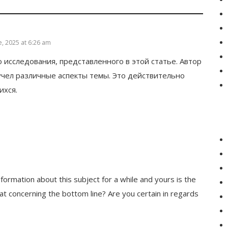
e, 2025 at 6:26 am
 исследования, представленного в этой статье. Автор
чел различные аспекты темы. Это действительно
ихся.
nformation about this subject for a while and yours is the
at concerning the bottom line? Are you certain in regards