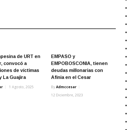
pesina de URT en
EMPASO y
r, convocó a
EMPOBOSCONIA, tienen
iones de víctimas
deudas millonarias con
y La Guajira
Afinia en el Cesar
ar
1 Agosto, 2025
By
Admccesar
12 Diciembre, 2023