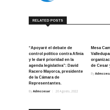
RELATED POSTS
“Apoyaré el debate de
Mesa Cam
control político contra Afinia
Valledupa
y le daré prioridad en la
organizac
agenda legislativa”: David
de Cesar 
Racero Mayorca, presidente
By
Admcces
de la Cámara de
Representantes.
By
Admccesar
20 Agosto, 2022