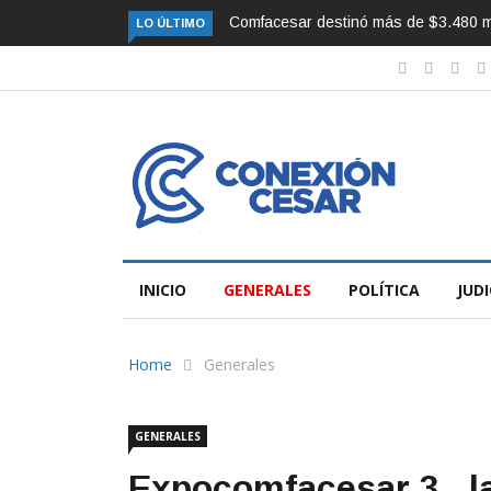
millones a subsidios de vivienda FOVIS
La Ciudad de Eventos está list
LO ÚLTIMO
INICIO
GENERALES
POLÍTICA
JUDI
Home
Generales
GENERALES
Expocomfacesar 3 , l