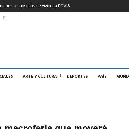
a para Ixel Moda Itinerante Valledupar 2026
CIALES
ARTE Y CULTURA
DEPORTES
PAÍS
MUND
a macroferia que moverá