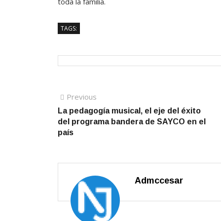
toda la familia.
TAGS:
Navegación
Previous
Previous
post:
La pedagogía musical, el eje del éxito
de
del programa bandera de SAYCO en el
entradas
país
Admccesar