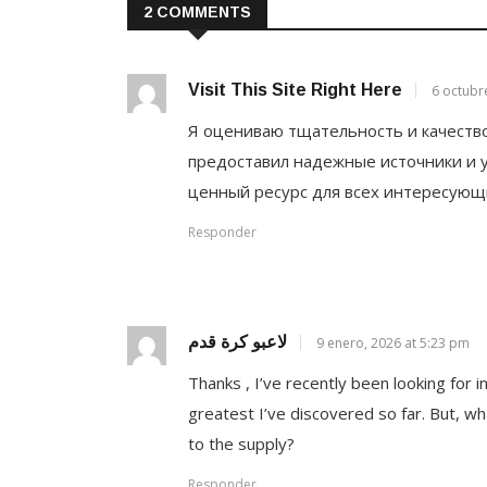
2 COMMENTS
Visit This Site Right Here
6 octubr
Я оцениваю тщательность и качество
предоставил надежные источники и у
ценный ресурс для всех интересующ
Responder
لاعبو كرة قدم
9 enero, 2026 at 5:23 pm
Thanks , I’ve recently been looking for i
greatest I’ve discovered so far. But, wh
to the supply?
Responder