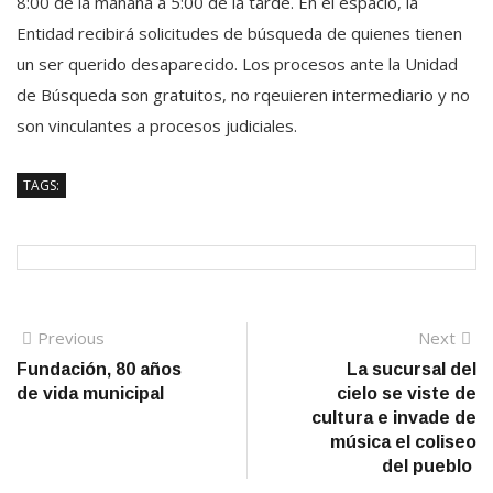
8:00 de la mañana a 5:00 de la tarde. En el espacio, la
Entidad recibirá solicitudes de búsqueda de quienes tienen
un ser querido desaparecido. Los procesos ante la Unidad
de Búsqueda son gratuitos, no rqeuieren intermediario y no
son vinculantes a procesos judiciales.
TAGS:
Navegación
Previous
N
Previous
Next
post:
po
Fundación, 80 años
La sucursal del
de
de vida municipal
cielo se viste de
entradas
cultura e invade de
música el coliseo
del pueblo