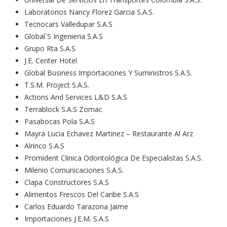
Laboratorios Nancy Florez Garcia S.A.S.
Tecnocars Valledupar S.A.S
Global`S Ingenieria S.A.S
Grupo Rta S.A.S
J.E. Center Hotel
Global Business Importaciones Y Suministros S.A.S.
T.S.M. Project S.A.S.
Actions And Services L&D S.A.S
Terrablock S.A.S Zomac
Pasabocas Pola S.A.S
Mayra Lucia Echavez Martinez – Restaurante Al Arz
Alrinco S.A.S
Promident Clinica Odontológica De Especialistas S.A.S.
Milenio Comunicaciones S.A.S.
Clapa Constructores S.A.S
Alimentos Frescos Del Caribe S.A.S
Carlos Eduardo Tarazona Jaime
Importaciones J.E.M. S.A.S