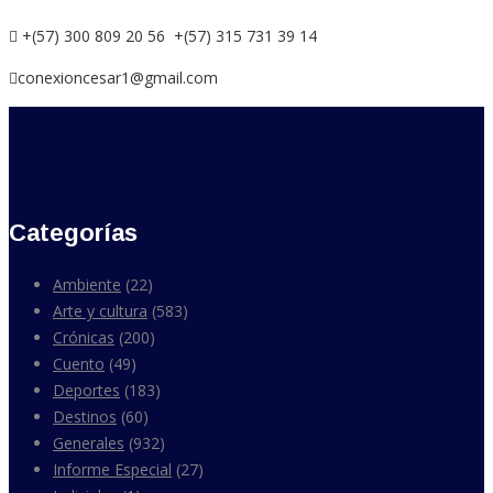
+(57) 300 809 20 56 +(57) 315 731 39 14
conexioncesar1@gmail.com
Categorías
Ambiente
(22)
Arte y cultura
(583)
Crónicas
(200)
Cuento
(49)
Deportes
(183)
Destinos
(60)
Generales
(932)
Informe Especial
(27)