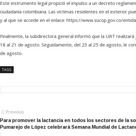
Este instrumento legal propició el impulso a un decreto reglamen
ciudadanía colombiana. Las víctimas residentes en el exterior p
y al que se accede en el enlace: https://www.sucop.gov.co/ent
Finalmente, la subdirectora general informó que la URT realizará 
18 al 21 de agosto. Seguidamente, del 23 al 25 de agosto, le cor
de agosto.
TAGS:
Navegación
Previous
Previous
post:
Para promover la lactancia en todos los sectores de la so
de
Pumarejo de López celebrará Semana Mundial de Lactan
entradas