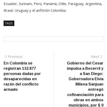
Ecuador, Surinam, Perú, Panamá, Chile, Paraguay, Argentina,
Brasil, Uruguay y el anfitrión Colombia.
TAGS:
Navegación
Previous
N
Previous
Next
post:
po
En Colombia se
Gobierno del Cesar
de
registran 132.877
impulsa a Becerril y
entradas
personas dadas por
a San Diego:
desaparecidas en
Gobernadora Elvia
razón del conflicto
Milena Sanjuan
armado
entregó
cofinanciación para
obras en ambos
municipios, por $ 9