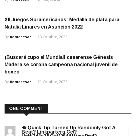
XII Juegos Suramericanos: Medalla de plata para
Natalia Linares en Asunción 2022
By
Admccesar
13 Octubre, 2022
¡Buscará cupo al Mundial! cesarense Génesis
Madera se corona campeona nacional juvenil de
boxeo
By
Admccesar
21 Octubre, 2022
ONE COMMENT
🫦 Quick Tip Turned Up Randomly Got A
Beat? Linkparterg.cc/?