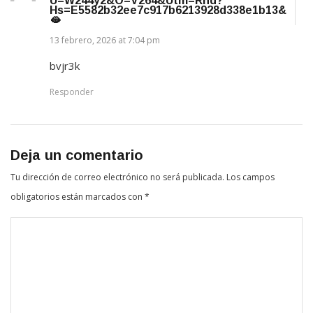
U=w244y2&o=v264&utm=rnd?
Hs=e5582b32ee7c917b6213928d338e1b13&
🫦
13 febrero, 2026 at 7:04 pm
bvjr3k
Responder
Deja un comentario
Tu dirección de correo electrónico no será publicada.
Los campos
obligatorios están marcados con
*