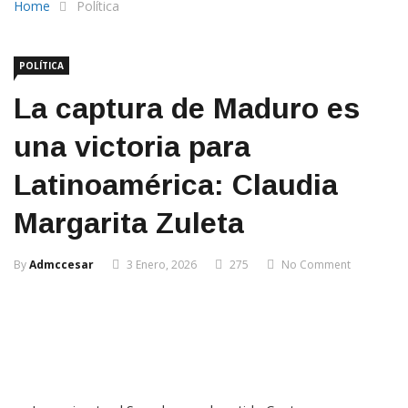
Home
Política
POLÍTICA
La captura de Maduro es
una victoria para
Latinoamérica: Claudia
Margarita Zuleta
By
Admccesar
3 Enero, 2026
275
No Comment