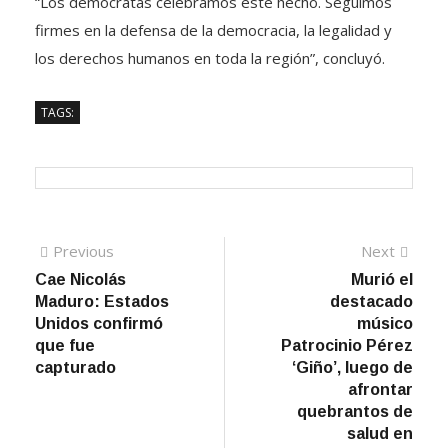
“Los demócratas celebramos este hecho. Seguimos
firmes en la defensa de la democracia, la legalidad y
los derechos humanos en toda la región”, concluyó.
TAGS:
Navegación
Previous
Next
Previous
Next
post:
post:
Cae Nicolás
Murió el
de
Maduro: Estados
destacado
entradas
Unidos confirmó
músico
que fue
Patrocinio Pérez
capturado
‘Giño’, luego de
afrontar
quebrantos de
salud en