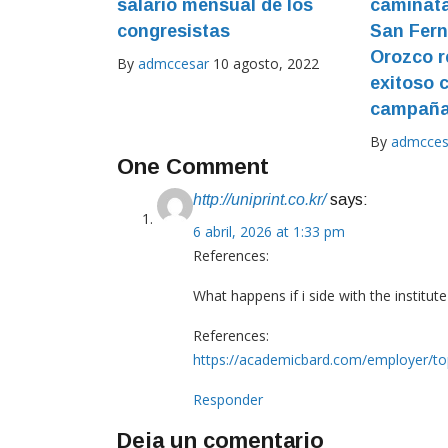
salario mensual de los
caminata
congresistas
San Fern
Orozco r
By
admccesar
10 agosto, 2022
exitoso c
campañ
By
admcces
One Comment
http://uniprint.co.kr/
says:
6 abril, 2026 at 1:33 pm
References:
What happens if i side with the institute
References:
https://academicbard.com/employer/top-
Responder
Deja un comentario