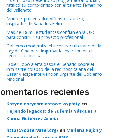
EVAFE 2026 presentó su programación oficial y
ratificó su compromiso con el talento femenino
del vallenato
Murió el presentador Alfonso Lizarazo,
inspirador de Sábados Felices
Más de 18 mil estudiantes confían en la UPC
para construir su proyecto profesional
Gobierno moderniza el incentivo tributario de la
Ley de Cine para impulsar la inversión en el
sector audiovisual
Didier Lobo alerta desde el Senado sobre el
inminente colapso de la red hospitalaria del
Cesar y exige intervención urgente del Gobierno
Nacional
omentarios recientes
Kasyno natychmiastowe wypłaty
en
Tejiendo legados: de Eufemia Vásquez a
Karina Gutiérrez Acuña
https://observatel.org/
en
Mariana Pajòn y
Diego Arboleda, oro en BMX