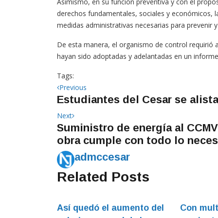
Asimismo, en su función preventiva y con el propósi
derechos fundamentales, sociales y económicos, la 
medidas administrativas necesarias para prevenir y 
De esta manera, el organismo de control requirió 
hayan sido adoptadas y adelantadas en un informe 
Tags:
Navegación
Previous
Previous
Estudiantes del Cesar se alist
post:
de
Next
Next
entradas
Suministro de energía al CCMV
post:
obra cumple con todo lo neces
admccesar
Related Posts
Así quedó el aumento del
Con mult