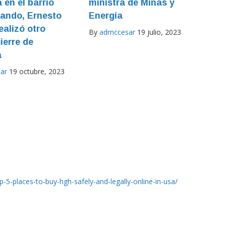
 en el barrio
ministra de Minas y
ando, Ernesto
Energía
ealizó otro
By
admccesar
19 julio, 2023
ierre de
a
ar
19 octubre, 2023
5-places-to-buy-hgh-safely-and-legally-online-in-usa/