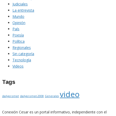
Judiciales
La entrevista
Mundo
Opinión
País
Poesía
Política
Regionales
Sin categoría
Tecnología
Videos
Tags
video
dailyprompt
dailyprompt-2008
Generales
Conexión Cesar es un portal informativo, independiente con el