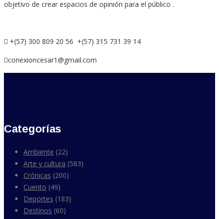
objetivo de crear espacios de opinión para el público .
+(57) 300 809 20 56 +(57) 315 731 39 14
conexioncesar1@gmail.com
Categorías
Ambiente
(22)
Arte y cultura
(583)
Crónicas
(200)
Cuento
(49)
Deportes
(183)
Destinos
(60)