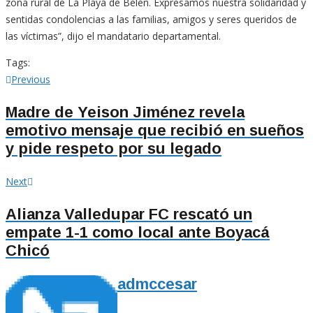
zona rural de La Playa de Belén. Expresamos nuestra solidaridad y
sentidas condolencias a las familias, amigos y seres queridos de
las víctimas”, dijo el mandatario departamental.
Tags:
Navegación
Previous
Previous
post:
de
Madre de Yeison Jiménez revela
emotivo mensaje que recibió en sueños
entradas
y pide respeto por su legado
Next
Next
post:
Alianza Valledupar FC rescató un
empate 1-1 como local ante Boyacá
Chicó
admccesar