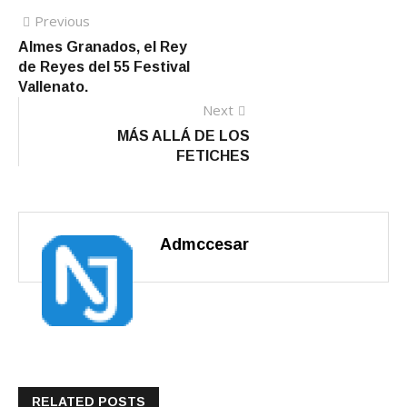
Previous
Previous post:
Navegación de entradas
Almes Granados, el Rey
de Reyes del 55 Festival
Vallenato.
Next
Next
post:
MÁS ALLÁ DE LOS
FETICHES
Admccesar
RELATED POSTS