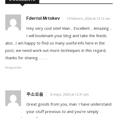
Fdertol Mrtokev
10 febrero, 2026 at 12:12 am
Hey very cool site!! Man .. Excellent .. Amazing ..
I will bookmark your blog and take the feeds
also…I am happy to find so many useful info here in the
post, we need work out more techniques in this regard,
thanks for sharing. . . . . .
Responder
주소모음
8 mayo, 2026 at 12:31 pm
Great goods from you, man. I have understand
your stuff previous to and you’re simply