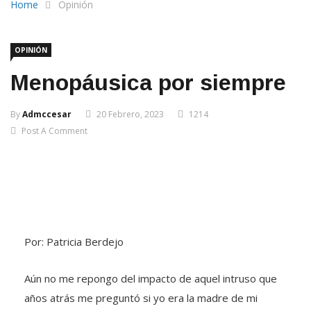
Home
Opinión
OPINIÓN
Menopáusica por siempre
By
Admccesar
20 Febrero, 2023
1214
Post A Comment
Por: Patricia Berdejo
Aún no me repongo del impacto de aquel intruso que
años atrás me preguntó si yo era la madre de mi